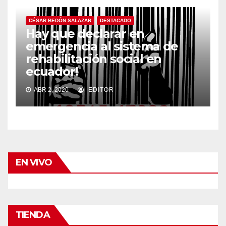
CÉSAR BEDÓN SALAZAR
DESTACADO
Hay que declarar en
emergencia al sistema de
rehabilitación social en
ecuador!
ABR 2, 2020
EDITOR
EN VIVO
TIENDA