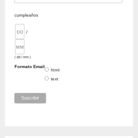
cumpleaños
/
( dd / mm )
Formato Email
html
text