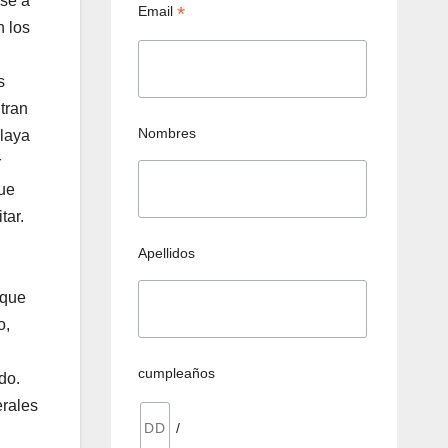
ose a
*
Email
n los
s
tran
Nombres
playa
r
que
tar.
Apellidos
 que
o,
cumpleaños
do.
erales
/