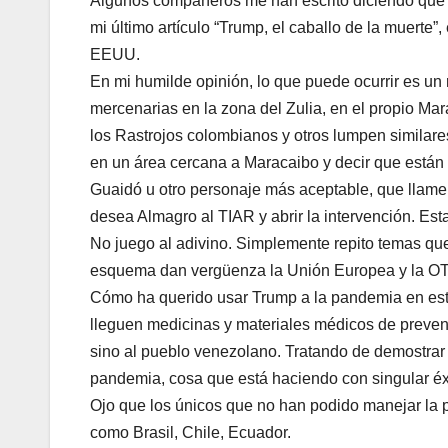
Algunos compañeros me han escrito diciendo que 
mi último artículo “Trump, el caballo de la muerte”
EEUU.
En mi humilde opinión, lo que puede ocurrir es un 
mercenarias en la zona del Zulia, en el propio Ma
los Rastrojos colombianos y otros lumpen similares
en un área cercana a Maracaibo y decir que están 
Guaidó u otro personaje más aceptable, que llame a
desea Almagro al TIAR y abrir la intervención. Esta
No juego al adivino. Simplemente repito temas que
esquema dan vergüenza la Unión Europea y la OT
Cómo ha querido usar Trump a la pandemia en este
lleguen medicinas y materiales médicos de preven
sino al pueblo venezolano. Tratando de demostrar 
pandemia, cosa que está haciendo con singular éxi
Ojo que los únicos que no han podido manejar la 
como Brasil, Chile, Ecuador.