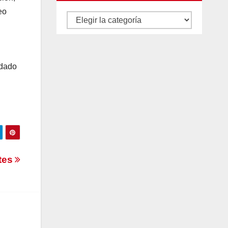
eo
Autores
y
categorías
idado
ntes