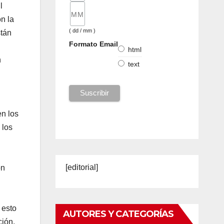
l
n la
( dd / mm )
stán
Formato Email
html
n
text
n los
 los
[editorial]
ón
 esto
AUTORES Y CATEGORÍAS
ción,