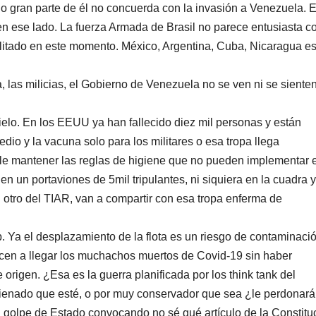
o gran parte de él no concuerda con la invasión a Venezuela. E
en ese lado. La fuerza Armada de Brasil no parece entusiasta co
ilitado en este momento. México, Argentina, Cuba, Nicaragua e
, las milicias, el Gobierno de Venezuela no se ven ni se siente
ielo. En los EEUU ya han fallecido diez mil personas y están
dio y la vacuna solo para los militares o esa tropa llega
e mantener las reglas de higiene que no pueden implementar e
n un portaviones de 5mil tripulantes, ni siquiera en la cuadra y
 otro del TIAR, van a compartir con esa tropa enferma de
 Ya el desplazamiento de la flota es un riesgo de contaminaci
cen a llegar los muchachos muertos de Covid-19 sin haber
 origen. ¿Esa es la guerra planificada por los think tank del
ienado que esté, o por muy conservador que sea ¿le perdonará
 golpe de Estado convocando no sé qué artículo de la Constitu