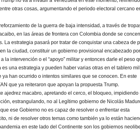
Trump no va a invadir a Venezuela en este momento, refiriénd
, entre otras cosas, argumentando el periodo electoral cercano e
reforzamiento de la guerra de baja intensidad, a través de tropa
racaibo, en las áreas de frontera con Colombia donde se concen
. La estrategia pasará por tratar de conquistar una cabeza de 
en la ciudad, constituir un gobierno provisional encabezado po
 la intervención o el “apoyo” militar y entonces darle el peso 
 es una estrategia y pueden haber varias otras en el tablero mili
 ya han ocurrido o intentos similares que se conocen. En este
AN que ya reiteraron que apoyan la propuesta Trump.
 ajedrez macabro, apretando el cerco, el bloqueo, impidiendo
ción, estrangulando, no al Legítimo gobierno de Nicolás Madur
que ese Gobierno no es capaz de resolver o enfrentar esta
to, ni de resolver otros temas como también ya lo están hacien
pandemia en este lado del Continente son los gobiernos neolib