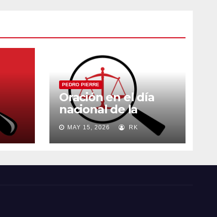
PEDRO PIERRE
Oración en el día
nacional de la
madre
MAY 15, 2026
RK