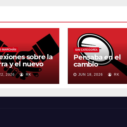
O MARCHÁN
SIN CATEGORÍA
exiones sobre la
Pensaba en el
ra y el nuevo
cambio
en mundial
22, 2026
RK
JUN 18, 2026
RK