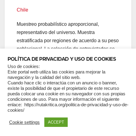
Chile
Muestreo probabilístico aproporcional,
representativo del universo. Muestra
estratificada por regiones de acuerdo a su peso
poblacional. La selección de entrevistados se
realizó controlando cuotas por sexo, edad, nivel
POLÍTICA DE PRIVACIDAD Y USO DE COOKIES
socioeconómico. Estudio cuantitativo, realizado
Uso de cookies:
Este portal web utiliza las cookies para mejorar la
a través de encuestas telefónicas con sistema
navegación y la calidad del sitio web.
CATI (Computer-Asisted Telephone
Cuando hace clic o interactúa con un anuncio o banner,
existe la posibilidad de que el propietario de este recurso
Interviewing) a teléfonos fijos y celulares. 2.000
pueda colocar una cookie en su navegador con sus propias
casos totales efectivos, margen de error +/-
condiciones de uso. Para mayor información el siguiente
enlace: https://rutakritica.org/politica-de-privacidad-y-uso-de-
2,19%. Fecha de campo 06 al 24 de mayo de
cookies/
2020. Ficha técnica completa
Cookie settings
en
https://www.celag.org/encuesta-panorama-
ACCEPT
politico-y-social-de-chile-mayo-2020/