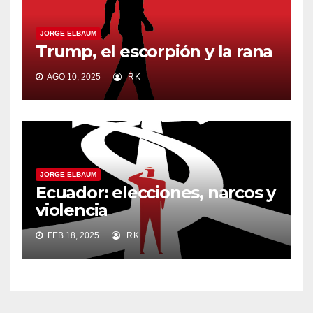
JORGE ELBAUM
Trump, el escorpión y la rana
AGO 10, 2025
RK
JORGE ELBAUM
Ecuador: elecciones, narcos y
violencia
FEB 18, 2025
RK