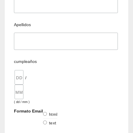
Apellidos
cumpleaños
/
( dd / mm )
Formato Email
html
text