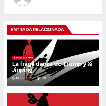
ENTRADA RELACIONADA
JORGE ELBAUM
La frágil danza de Trump y Xi
Jinping
NOV 4, 2025
RK