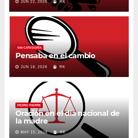
JUN 22, 2026
RK
SIN CATEGORÍA
Pensaba en el cambio
JUN 18, 2026
RK
PEDRO PIERRE
Oración en el día nacional de
la madre
MAY 15, 2026
RK