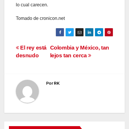
lo cual carecen.
Tomado de cronicon.net
Navegación
El rey está
Colombia y México, tan
desnudo
lejos tan cerca
de
entradas
Por
RK