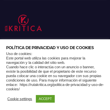
POLÍTICA DE PRIVACIDAD Y USO DE COOKIES
Uso de cookies:
Funciona gracias a WordPress
|
Tema: Newsup de
Themeansar
Este portal web utiliza las cookies para mejorar la
navegación y la calidad del sitio web.
Cuando hace clic o interactúa con un anuncio o banner,
Mantenido por: Proyelink
existe la posibilidad de que el propietario de este recurso
pueda colocar una cookie en su navegador con sus propias
condiciones de uso. Para mayor información el siguiente
enlace: https://rutakritica.org/politica-de-privacidad-y-uso-de-
Home
Análisis
Carrito RK
Contactos
Documental
Gracias !
cookies/
Multimedia
Página de ejemplo
Pagina Principal
Pago
Cookie settings
ACCEPT
POLÍTICA DE PRIVACIDAD Y USO DE COOKIES