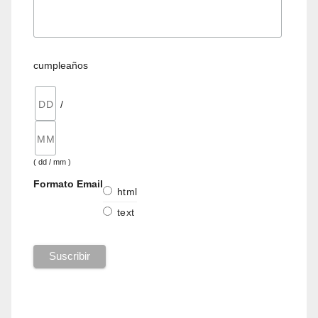
cumpleaños
/
( dd / mm )
Formato Email
html
text