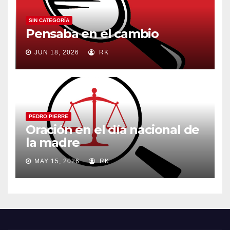
SIN CATEGORÍA
Pensaba en el cambio
JUN 18, 2026
RK
PEDRO PIERRE
Oración en el día nacional de
la madre
MAY 15, 2026
RK