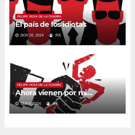
FELIPE VEGA DE LA CUADRA
El país de los idiotas
NOV 26, 2024
RK
FELIPE VEGA DE LA CUADRA
Ahora vienen por mi…
SEP 6, 2024
RK