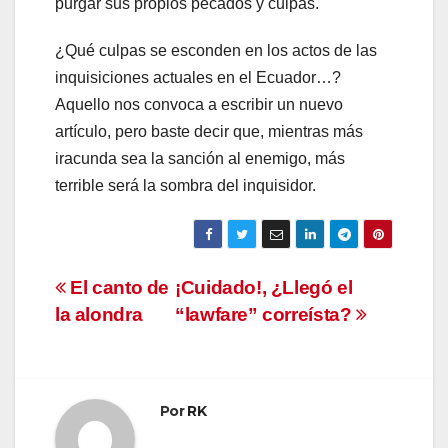
purgar sus propios pecados y culpas.
¿Qué culpas se esconden en los actos de las
inquisiciones actuales en el Ecuador…?
Aquello nos convoca a escribir un nuevo
artículo, pero baste decir que, mientras más
iracunda sea la sanción al enemigo, más
terrible será la sombra del inquisidor.
Navegación
El canto de
¡Cuidado!, ¿Llegó el
la alondra
“lawfare” correísta?
de
entradas
Por
RK