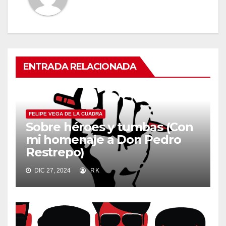
ENTRADA RELACIONADA
FELIPE VEGA DE LA CUADRA
Sobre héroes y tumbas (Con
mi homenaje a Don Pedro
Restrepo)
DIC 27, 2024
RK