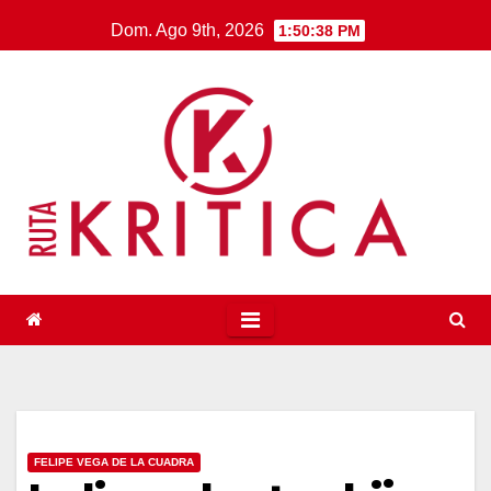
Saltar
Dom. Ago 9th, 2026
1:50:39 PM
al
contenido
FELIPE VEGA DE LA CUADRA