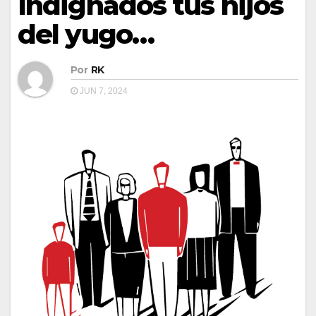
Indignados tus hijos
del yugo…
Por
RK
JUN 7, 2024