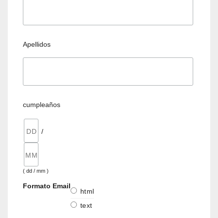
Apellidos
cumpleaños
/
( dd / mm )
Formato Email
html
text