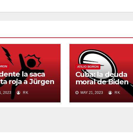
ORON
ATILIO BORON
dente la saca
Cuba: la deuda
eta roja a Jürgen
moral de Biden
ermas
, 2023
RK
MAY 21, 2023
RK