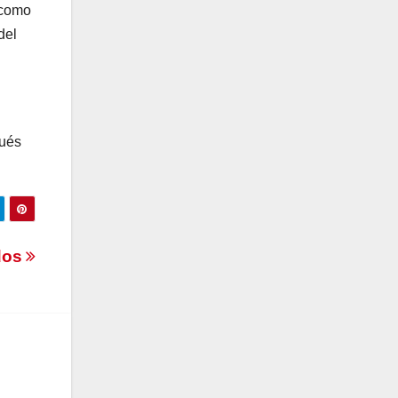
 como
del
pués
dos