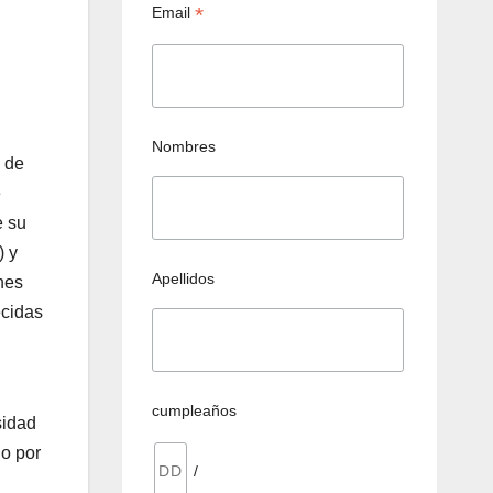
*
Email
Nombres
o de
e
e su
) y
Apellidos
nes
ecidas
cumpleaños
sidad
do por
/