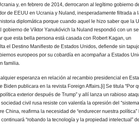
crania y, en febrero de 2014, derrocaron al legítimo gobierno d
ador de EEUU en Ucrania y Nuland, inesperadamente filtrada a l
historia diplomática porque cuando aquel le hizo saber que la 
l gobierno de Víktor Yanukóvich la Nuland respondió con un s
r que esta bella persona está casada con Robert Kagan, un
lta el Destino Manifiesto de Estados Unidos, defiende sin tapuj
 gobiernos europeos por su cobardía en acompañar a Estados Un
n familia.
 cualquier esperanza en relación al recambio presidencial en Est
Biden publicara en la revista Foreign Affairs.[i] Se titula “Por 
ítica exterior después de Trump” y allí lanza un rabioso ataq
sociedad civil rusa resiste con valentía la opresión del “sistem
obre China, reafirma la necesidad de “endurecer nuestra política”
a continuará “robando la tecnología y la propiedad intelectual” d