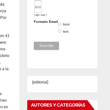
ada
erza
( dd / mm )
 Por
Formato Email
html
text
con 41
mero
enos
ctorio
.
 a la
[editorial]
s
Kiev
AUTORES Y CATEGORÍAS
ro en