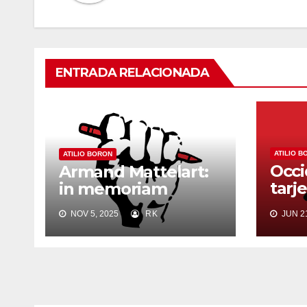
ENTRADA RELACIONADA
ATILIO B
ATILIO BORON
Occi
Armand Mattelart:
tarj
in memoriam
Hab
NOV 5, 2025
RK
JUN 21