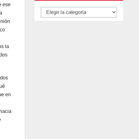
e ese
Autores
a
y
Unión
eco
categorías
os la
idos
ados
qué
ue en
a
 hacia
e