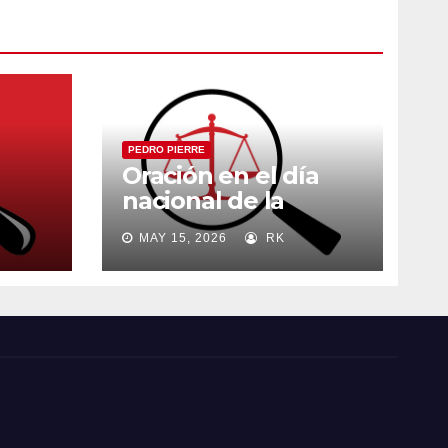
PEDRO PIERRE
Oración en el día
nacional de la
madre
MAY 15, 2026
RK