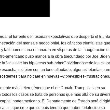
ar el torrente de ilusorias expectativas que despertó el triunf
tración del mensaje neocolonial, los cánticos triunfalistas qu
a y latinoamericana entonaran en vísperas de la inauguración d
afro-americano puso manos a la obra (secundado por Joe Biden
 la “crisis de las hipotecas sub-prime” olvidándose de los millo
 escuchan, si bien con un tono aflautado, algunas letanías par
ecedentes para no caer en nuevas –y previsibles- frustraciones.
camente más heterogéneo que el de Donald Trump, casi en su
 todos los casos se trata de personas que más allá de su diver
n capital norteamericano. El Departamento de Estado será dirigi
l fin, que cree que su país tendría que haber fortalecido su