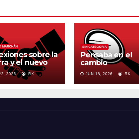
O MARCHÁN
SIN CATEGORÍA
exiones sobre la
Pensaba en el
ra y el nuevo
cambio
en mundial
22, 2026
RK
JUN 18, 2026
RK