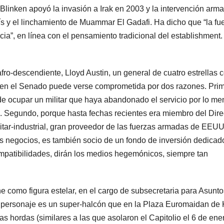
. Blinken apoyó la invasión a Irak en 2003 y la intervención arm
ís y el linchamiento de Muammar El Gadafi. Ha dicho que “la fu
a”, en línea con el pensamiento tradicional del establishment.
fro-descendiente, Lloyd Austin, un general de cuatro estrellas 
ión en el Senado puede verse comprometida por dos razones. Pri
de ocupar un militar que haya abandonado el servicio por lo m
16. Segundo, porque hasta fechas recientes era miembro del Dire
itar-industrial, gran proveedor de las fuerzas armadas de EEUU
s negocios, es también socio de un fondo de inversión dedicado
patibilidades, dirán los medios hegemónicos, siempre tan
 como figura estelar, en el cargo de subsecretaria para Asunto
e personaje es un super-halcón que en la Plaza Euromaidan de 
 las hordas (similares a las que asolaron el Capitolio el 6 de ene