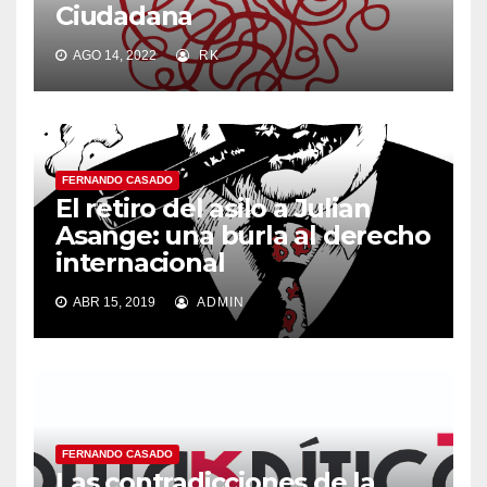
Ciudadana
AGO 14, 2022
RK
FERNANDO CASADO
El retiro del asilo a Julian
Asange: una burla al derecho
internacional
ABR 15, 2019
ADMIN
FERNANDO CASADO
Las contradicciones de la