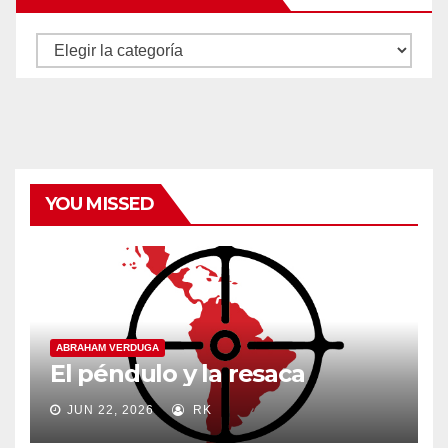
Autores
y
categorías
YOU MISSED
ABRAHAM VERDUGA
El péndulo y la resaca
JUN 22, 2026
RK