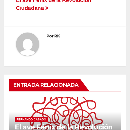
Navegación
El ave Fénix de la Revolución
Ciudadana
de
entradas
Por
RK
ENTRADA RELACIONADA
FERNANDO CASADO
El ave Fénix de la Revolución