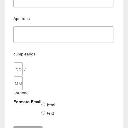
Apellidos
cumpleaños
/
( dd / mm )
Formato Email
html
text