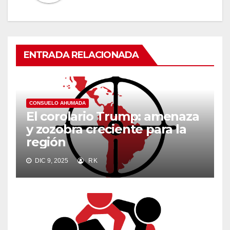
ENTRADA RELACIONADA
CONSUELO AHUMADA
El corolario Trump: amenaza
y zozobra creciente para la
región
DIC 9, 2025
RK