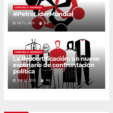
CONSUELO AHUMADA
#PetroLíderMundial
OCT 1, 2025
RK
CONSUELO AHUMADA
La descertificación: un nuevo
escenario de confrontación
política
SEP 17, 2025
RK