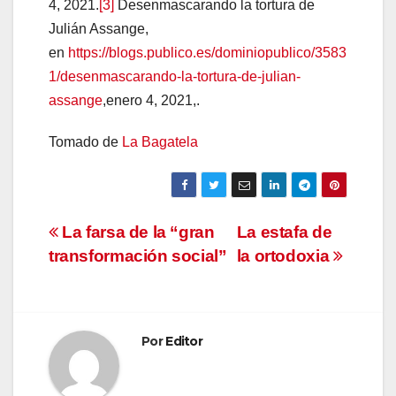
4, 2021.
[3]
Desenmascarando la tortura de
Julián Assange,
en
https://blogs.publico.es/dominiopublico/3583
1/desenmascarando-la-tortura-de-julian-
assange
,enero 4, 2021,.
Tomado de
La Bagatela
Navegación
La farsa de la “gran
La estafa de
transformación social”
la ortodoxia
de
entradas
Por
Editor