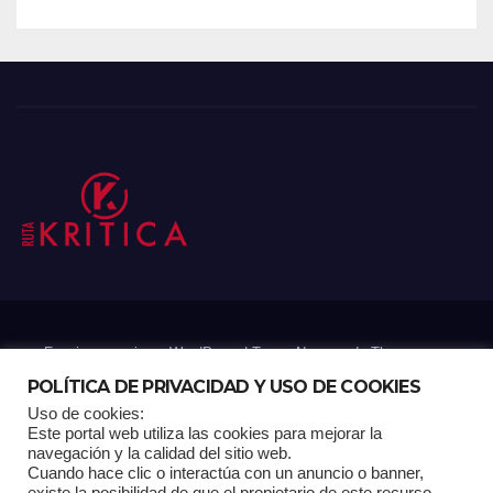
Funciona gracias a WordPress
|
Tema: Newsup de
Themeansar
POLÍTICA DE PRIVACIDAD Y USO DE COOKIES
Uso de cookies:
Mantenido por: Proyelink
Este portal web utiliza las cookies para mejorar la
navegación y la calidad del sitio web.
Cuando hace clic o interactúa con un anuncio o banner,
Home
Análisis
Carrito RK
Contactos
Documental
Gracias !