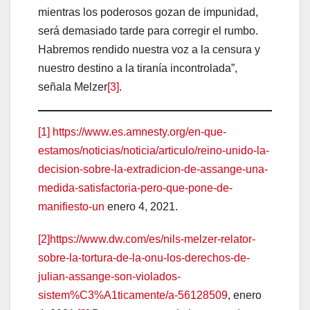
mientras los poderosos gozan de impunidad,
será demasiado tarde para corregir el rumbo.
Habremos rendido nuestra voz a la censura y
nuestro destino a la tiranía incontrolada”,
señala Melzer
[3]
.
[1]
https://www.es.amnesty.org/en-que-
estamos/noticias/noticia/articulo/reino-unido-la-
decision-sobre-la-extradicion-de-assange-una-
medida-satisfactoria-pero-que-pone-de-
manifiesto-un
enero 4, 2021.
[2]
https://www.dw.com/es/nils-melzer-relator-
sobre-la-tortura-de-la-onu-los-derechos-de-
julian-assange-son-violados-
sistem%C3%A1ticamente/a-56128509
, enero