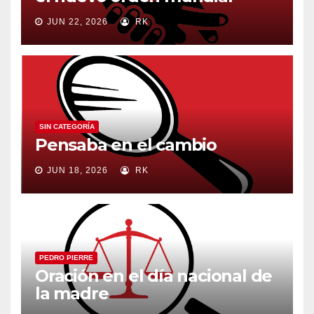
JUN 22, 2026
RK
SIN CATEGORÍA
Pensaba en el cambio
JUN 18, 2026
RK
PEDRO PIERRE
Oración en el día nacional de
la madre