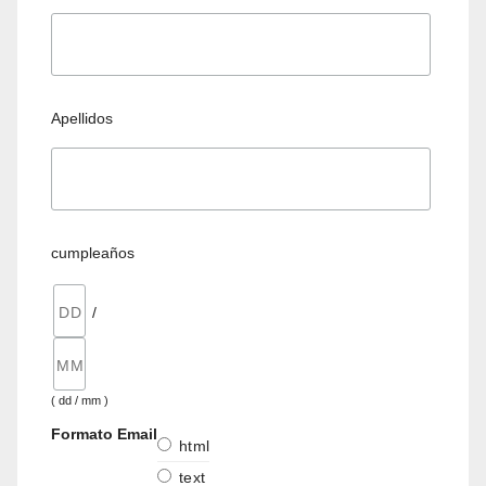
Apellidos
cumpleaños
/
( dd / mm )
Formato Email
html
text