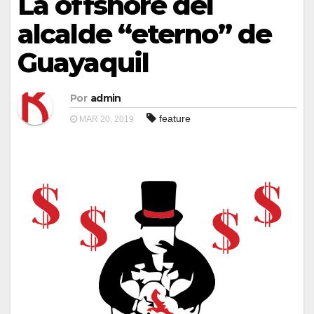
La offshore del
alcalde “eterno” de
Guayaquil
Por
admin
feature
MAR 20, 2019