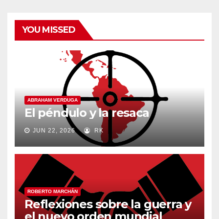
YOU MISSED
ABRAHAM VERDUGA
El péndulo y la resaca
JUN 22, 2026
RK
ROBERTO MARCHÁN
Reflexiones sobre la guerra y
el nuevo orden mundial