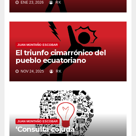
ENE 23, 2026
RK
JUAN MONTAÑO ESCOBAR
El triunfo cimarrónico del
pueblo ecuatoriano
NOV 24, 2025
RK
JUAN MONTAÑO ESCOBAR
‘Consulta cojuda’