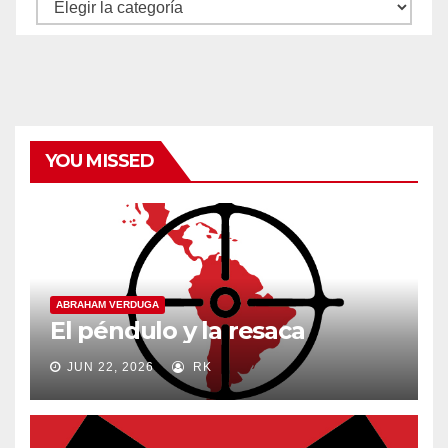
Autores
y
categorías
YOU MISSED
ABRAHAM VERDUGA
El péndulo y la resaca
JUN 22, 2026
RK