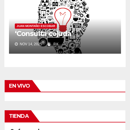
JUAN MONTAÑO ESCOBAR
‘Consulta cojuda’
NOV 14, 2025
RK
EN VIVO
TIENDA