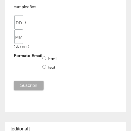
cumpleaños
/
( dd / mm )
Formato Email
html
text
[editorial]