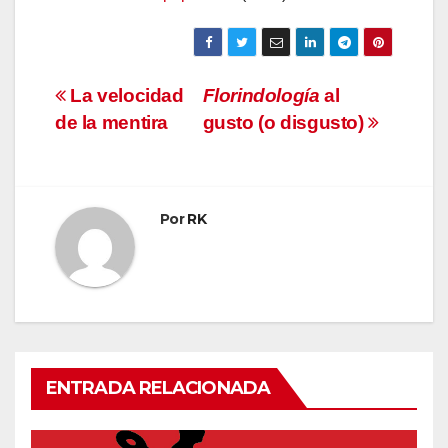
Navegación
La velocidad
Florindología
al
de la mentira
gusto (o disgusto)
de
entradas
Por
RK
ENTRADA RELACIONADA