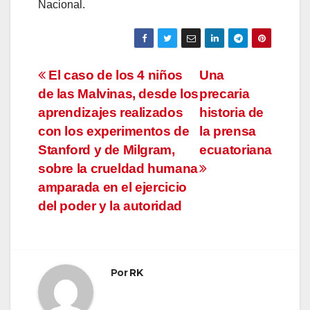
Nacional.
Navegación
El caso de los 4 niños
Una
de las Malvinas, desde los
precaria
de
aprendizajes realizados
historia de
entradas
con los experimentos de
la prensa
Stanford y de Milgram,
ecuatoriana
sobre la crueldad humana
amparada en el ejercicio
del poder y la autoridad
Por
RK