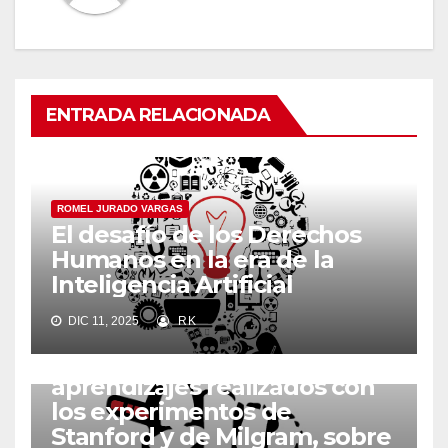
ENTRADA RELACIONADA
ROMEL JURADO VARGAS
El desafío de los Derechos
Humanos en la era de la
Inteligencia Artificial
ROMEL JURADO VARGAS
DIC 11, 2025
RK
El caso de los 4 niños de las
Malvinas, desde los
aprendizajes realizados con
los experimentos de
Stanford y de Milgram, sobre