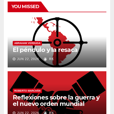
YOU MISSED
ABRAHAM VERDUGA
El péndulo y la resaca
JUN 22, 2026
RK
ROBERTO MARCHÁN
Reflexiones sobre la guerra y
el nuevo orden mundial
JUN 22, 2026
RK