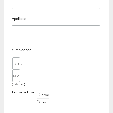
Apellidos
cumpleaños
/
( dd / mm )
Formato Email
html
text