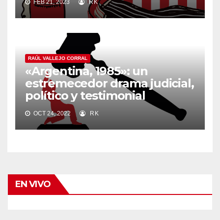
FEB 21, 2023
RK
RAÚL VALLEJO CORRAL
«Argentina, 1985»: un
estremecedor drama judicial,
político y testimonial
OCT 24, 2022
RK
EN VIVO