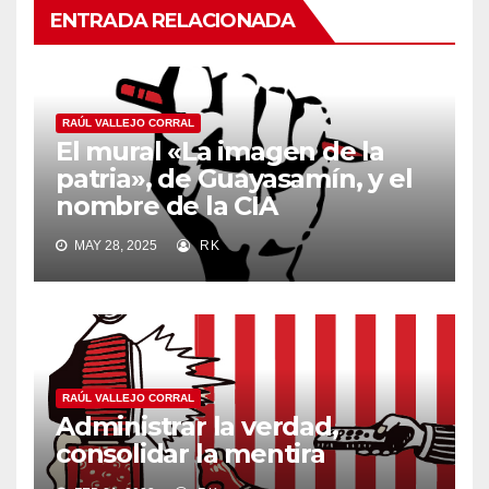
ENTRADA RELACIONADA
RAÚL VALLEJO CORRAL
El mural «La imagen de la
patria», de Guayasamín, y el
nombre de la CIA
MAY 28, 2025
RK
RAÚL VALLEJO CORRAL
Administrar la verdad,
consolidar la mentira