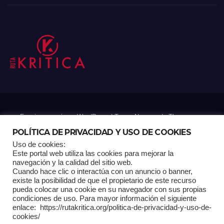
Funciona gracias a WordPress
|
Tema: Newsup de
Themeansar
POLÍTICA DE PRIVACIDAD Y USO DE COOKIES
Uso de cookies:
Mantenido por: Proyelink
Este portal web utiliza las cookies para mejorar la
navegación y la calidad del sitio web.
Cuando hace clic o interactúa con un anuncio o banner,
Home
Análisis
Carrito RK
Contactos
Documental
Gracias !
existe la posibilidad de que el propietario de este recurso
pueda colocar una cookie en su navegador con sus propias
condiciones de uso. Para mayor información el siguiente
Multimedia
Página de ejemplo
Pagina Principal
Pago
enlace: https://rutakritica.org/politica-de-privacidad-y-uso-de-
cookies/
POLÍTICA DE PRIVACIDAD Y USO DE COOKIES