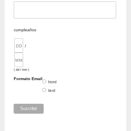
cumpleaños
/
( dd / mm )
Formato Email
html
text