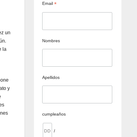
*
Email
ez un
Nombres
ún.
 la
Apellidos
pone
ato y
e
es
ones
cumpleaños
/