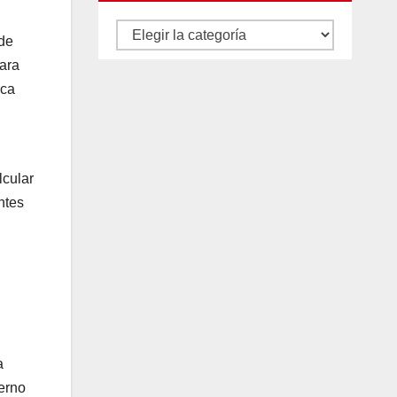
Autores
sde
y
para
categorías
sca
lcular
ntes
a
ierno