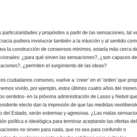
 particularidades y propósitos a partir de las sensaciones, tal v
acia pudiera involucrar también a la intuición y al sentido com
ara la construcción de consensos mínimos, estaría más cerca de
dicionales: ¿para qué sirven las sensaciones?, ¿son capaces de
laciones?, ¿permiten el surgimiento de las ideas?
 los ciudadanos comunes, vuelve a ‘creer’ en el ‘orden’ que pro
 hemos vivido, por ejemplo, estos últimos cuatro años del moren
os sentidos- en la próxima administración de Lasso y Nebot qu
esidente electo dan la impresión de que las medidas neoliberal
ño del Estado, serán extremas y agresivas. ¿Las malas sensaci
ión política e ideológica para terminar aceptando las ofertas del
nsaciones no sirven para nada, que no sea para confundir o