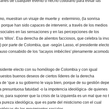
arles de cualquier evento o hecho cotidiano para evitar las
mo, muestran un visaje de muerte y exterminio, (la sonrisa
) porque han sido capaces de intervenir, a través de los medios
s sociales en las sensaciones y en las percepciones de los
s ‘tillos’. Esa derecha de alientos facciosos, que celebra la inv
 por parte de Colombia, que -según Lasso, el presidente electo
plauso consabido de los ‘lacayos imbéciles’ plenamente acomod
sidente electo con su homólogo de Colombia y con igual
puestos buenos deseos de ciertos líderes de la derecha
 de ‘que a su gobierno le vaya bien, porque de su gestión dep
a presuntuosa fatuidad -o la impotencia ideológica- de quienes
mo, para suponer que la crisis de la izquierda es un mal que no 
 pureza ideológica, que es parte del misticismo con el cual
stóricas de los movimientos sociales.