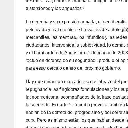
desmoralizar, entonces habría la obligación de sac
distorsiones y las angustias?
La derecha y su expresión armada, el neoliberalis
petrificada y mal oliente de Lasso, es de antología
mercantiles, las mentiras, los infundios y las rede
ciudadanos. Intervenida la subjetividad, lo demás e
y el bombardeo de Angostura (1 de marzo de 2008)
‘actuó en defensa de su seguridad’, produjo el a
para estar cerca o dentro del próximo gobierno.
Hay que mirar con marcado asco el abrazo del pre
repugnancia las fingidoras formulaciones y los su
latinoamericana, acompañados de la frase gastada
la suerte del Ecuador’. Repudio provoca también l
hablan de la derrota del progresismo y del correis
cura. Pero asimismo están los que hablan desde la
dramatizan y desestiman la esencia y las luchas hi