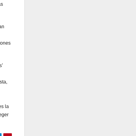
as
an
iones
s’
sta,
es la
teger