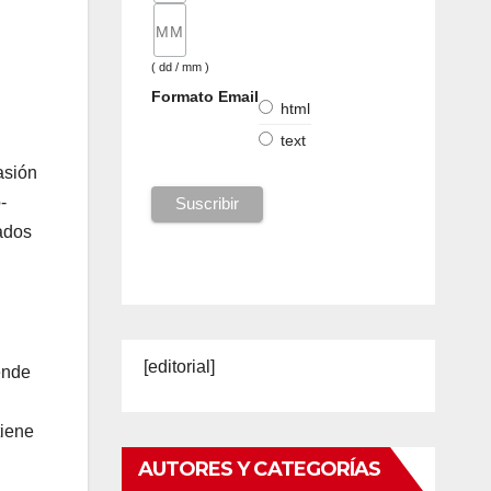
( dd / mm )
Formato Email
html
text
asión
-
ados
[editorial]
ende
tiene
AUTORES Y CATEGORÍAS