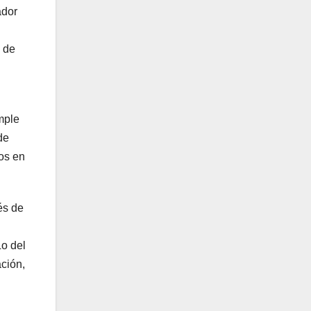
ador
a de
mple
de
tos en
és de
Lo del
ación,