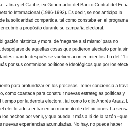
a Latina y el Caribe, ex Gobernador del Banco Central del Ecu
ario Internacional (1986-1992). Es decir, se nos anticipa la
n de la solidaridad compartida, tal como constaba en el program
encubrió a propósito durante su campaña electoral.
bligación histórica y moral de ‘negarse a sí mismo’ para no
 despojarse de aquellas cosas que pudieron afectarlo por la si
rtantes cuando después se vuelven acontecimientos. Lo del 11 
más por sus contenidos políticos e ideológicos que por los efec
iento para profundizar en los procesos. Tener conciencia a trav
mo, como coartada para construir nuevas estrategias políticas y
tiempo por la derrota electoral, tal como lo dijo Andrés Arauz. 
del electorado a entrar en un momento de definiciones. La sens
a los hechos por venir, y que puede ir más allá de la razón –que
las nuevas experiencias acumuladas. No hay, no puede haber