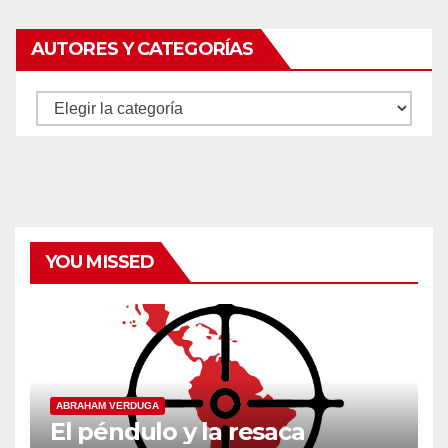
AUTORES Y CATEGORÍAS
Autores
y
categorías
YOU MISSED
ABRAHAM VERDUGA
El péndulo y la resaca