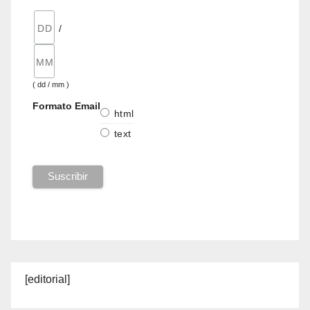
/
( dd / mm )
Formato Email
html
text
[editorial]