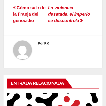
Navegación
Cómo salir de
La violencia
l
a Franja del
desatada, el imperio
de
genocidio
se descontrola
entradas
Por
RK
ENTRADA RELACIONADA