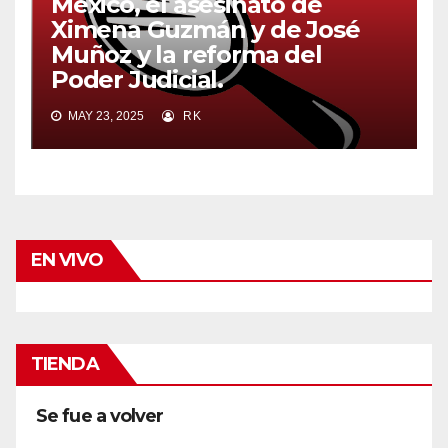
México, el asesinato de
Ximena Guzmán y de José
Muñoz y la reforma del
Poder Judicial.
MAY 23, 2025
RK
EN VIVO
TIENDA
Se fue a volver