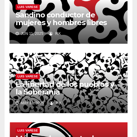
LUIS VARESE
Sandino conductor de
mujeres y hombres libres
JUN 11, 2025
RK
LUIS VARESE
La libertad de los pueblos y
la Soberanía
MAY 31, 2025
RK
LUIS VARESE