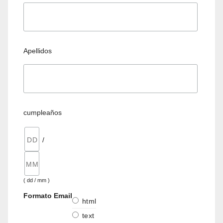
Apellidos
cumpleaños
/
( dd / mm )
Formato Email
html
text