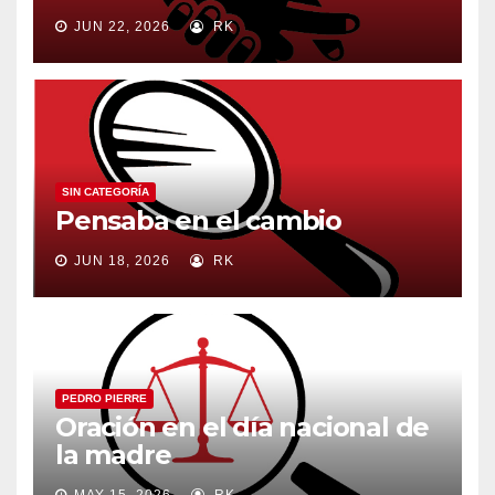
JUN 22, 2026
RK
SIN CATEGORÍA
Pensaba en el cambio
JUN 18, 2026
RK
PEDRO PIERRE
Oración en el día nacional de
la madre