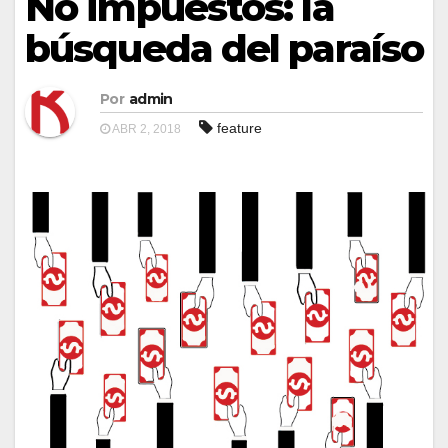
No impuestos: la
búsqueda del paraíso
Por
admin
feature
ABR 2, 2018