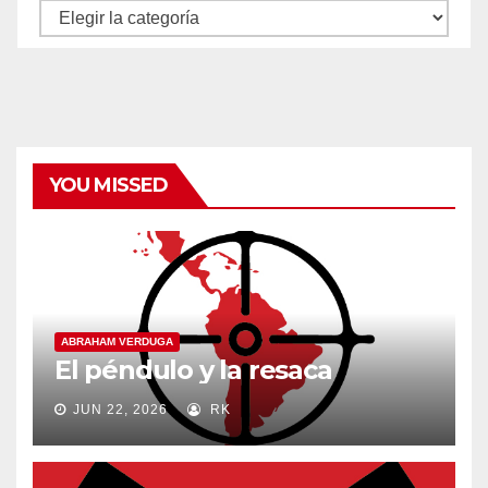
Autores
y
categorías
YOU MISSED
ABRAHAM VERDUGA
El péndulo y la resaca
JUN 22, 2026
RK