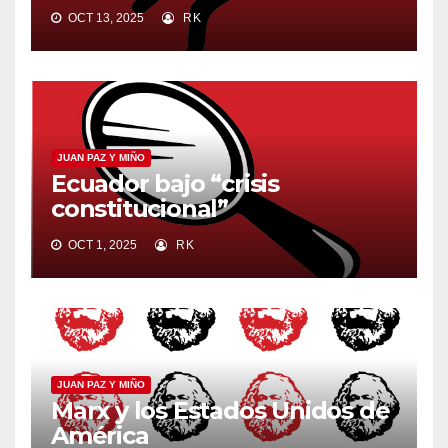
OCT 13, 2025
RK
JUAN PAZ Y MIÑO
Ecuador bajo “crisis
constitucional”
OCT 1, 2025
RK
JUAN PAZ Y MIÑO
Marx y los Estados Unidos de
América