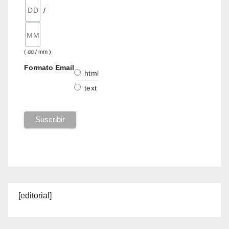
/
( dd / mm )
Formato Email
html
text
[editorial]