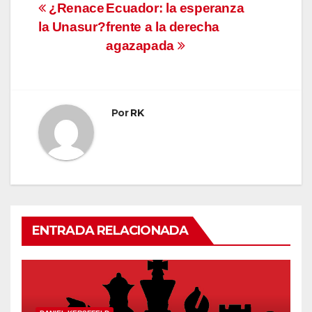
Navegación
¿Renace
Ecuador: la esperanza
la Unasur?
frente a la derecha
de
agazapada
entradas
Por
RK
ENTRADA RELACIONADA