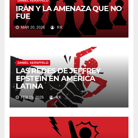
DANIEL KERSFFELD
IRÁN Y LA AMENAZA QUE NO
FUE
MAR 20, 2026
RK
DANIEL KERSFFELD
LAS REDES DE JEFFREY
EPSTEIN EN AMÉRICA
LATINA
FEB 15, 2026
RK