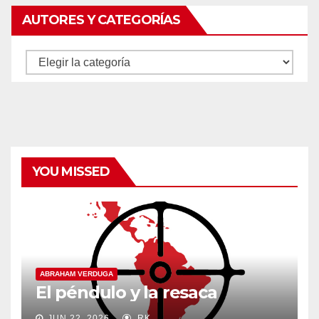
AUTORES Y CATEGORÍAS
Autores
y
categorías
YOU MISSED
ABRAHAM VERDUGA
El péndulo y la resaca
JUN 22, 2026
RK