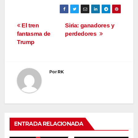
Navegación
El tren
Siria: ganadores y
fantasma de
perdedores
de
Trump
entradas
Por
RK
ENTRADA RELACIONADA