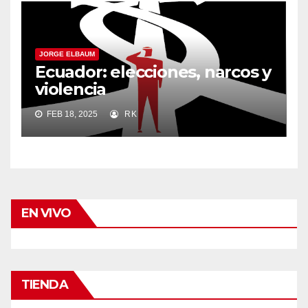
JORGE ELBAUM
Ecuador: elecciones, narcos y
violencia
FEB 18, 2025
RK
EN VIVO
TIENDA