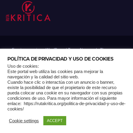
Funciona gracias a WordPress
|
Tema: Newsup de
Themeansar
POLÍTICA DE PRIVACIDAD Y USO DE COOKIES
Uso de cookies:
Mantenido por: Proyelink
Este portal web utiliza las cookies para mejorar la
navegación y la calidad del sitio web.
Cuando hace clic o interactúa con un anuncio o banner,
Home
Análisis
Carrito RK
Contactos
Documental
Gracias !
existe la posibilidad de que el propietario de este recurso
pueda colocar una cookie en su navegador con sus propias
condiciones de uso. Para mayor información el siguiente
Multimedia
Página de ejemplo
Pagina Principal
Pago
enlace: https://rutakritica.org/politica-de-privacidad-y-uso-de-
cookies/
POLÍTICA DE PRIVACIDAD Y USO DE COOKIES
Cookie settings
ACCEPT
Política Editorial
Tienda RK