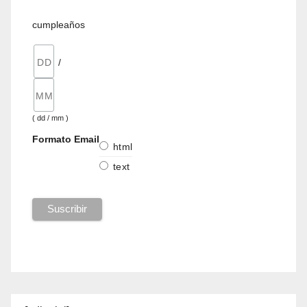
cumpleaños
/
( dd / mm )
Formato Email
html
text