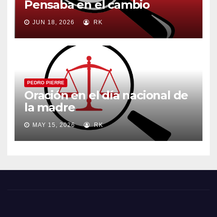
Pensaba en el cambio
JUN 18, 2026
RK
PEDRO PIERRE
Oración en el día nacional de
la madre
MAY 15, 2026
RK