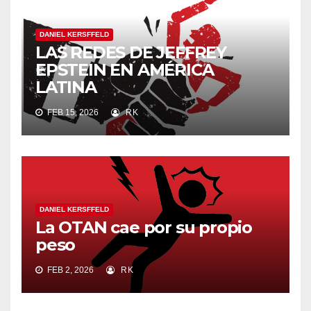
DANIEL KERSFFELD
LAS REDES DE JEFFREY
EPSTEIN EN AMÉRICA
LATINA
FEB 15, 2026
RK
DANIEL KERSFFELD
La OTAN cae por su propio
peso
FEB 2, 2026
RK