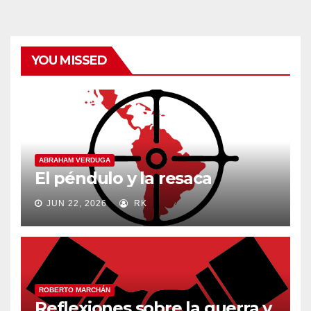
YOU MISSED
ABRAHAM VERDUGA
El péndulo y la resaca
JUN 22, 2026
RK
ROBERTO MARCHÁN
Reflexiones sobre la guerra y