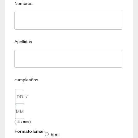
Nombres
Apellidos
cumpleaños
/
( dd / mm )
Formato Email
html