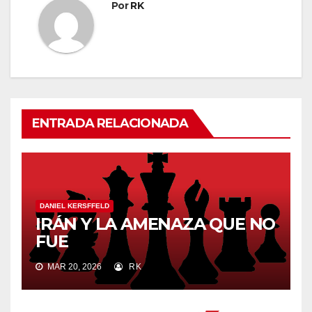
Por
RK
ENTRADA RELACIONADA
DANIEL KERSFFELD
IRÁN Y LA AMENAZA QUE NO
FUE
MAR 20, 2026
RK