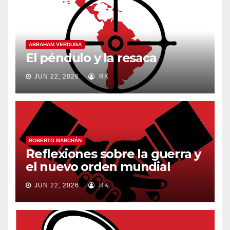
ABRAHAM VERDUGA
El péndulo y la resaca
JUN 22, 2026
RK
ROBERTO MARCHÁN
Reflexiones sobre la guerra y
el nuevo orden mundial
JUN 22, 2026
RK