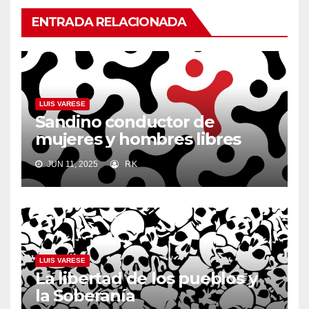
ENTRADA RELACIONADA
LUIS VARESE
Sandino conductor de
mujeres y hombres libres
JUN 11, 2025
RK
LUIS VARESE
La libertad de los pueblos y
la Soberanía