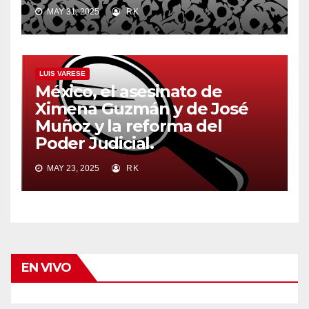
MAY 31, 2025
RK
LUIS VARESE
México, el asesinato de
Ximena Guzmán y de José
Muñoz y la reforma del
Poder Judicial.
MAY 23, 2025
RK
EN VIVO