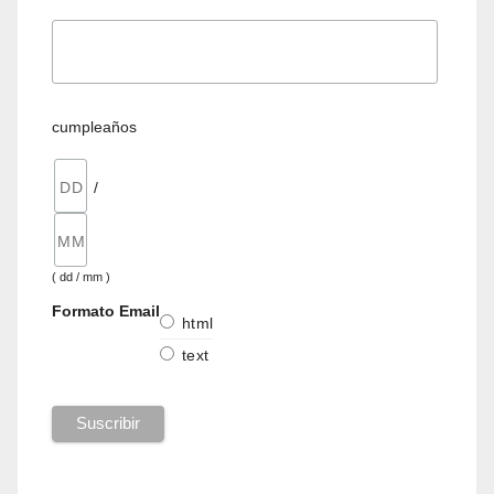
cumpleaños
/
( dd / mm )
Formato Email
html
text