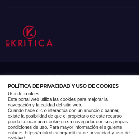
Funciona gracias a WordPress
|
Tema: Newsup de
Themeansar
POLÍTICA DE PRIVACIDAD Y USO DE COOKIES
Uso de cookies:
Mantenido por: Proyelink
Este portal web utiliza las cookies para mejorar la
navegación y la calidad del sitio web.
Cuando hace clic o interactúa con un anuncio o banner,
Home
Análisis
Carrito RK
Contactos
Documental
Gracias !
existe la posibilidad de que el propietario de este recurso
pueda colocar una cookie en su navegador con sus propias
condiciones de uso. Para mayor información el siguiente
Multimedia
Página de ejemplo
Pagina Principal
Pago
enlace: https://rutakritica.org/politica-de-privacidad-y-uso-de-
cookies/