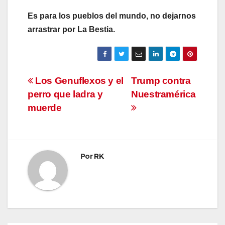
Es para los pueblos del mundo, no dejarnos
arrastrar por La Bestia.
Navegación
Los Genuflexos y el
Trump contra
perro que ladra y
Nuestramérica
de
muerde
entradas
Por
RK