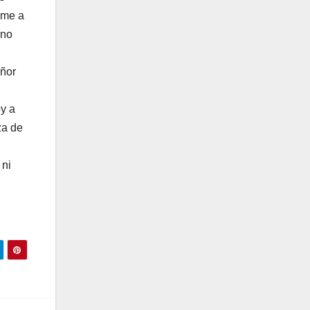
rme a
ino
eñor
oy a
za de
 ni