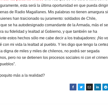
Seguramente, esta será la última oportunidad en que pueda dirigi
enas de Radio Magallanes. Mis palabras no tienen amargura s
uienes han traicionado su juramento: soldados de Chile,
no, que se ha autodesignado comandante de la Armada, más el s
a su fidelidad y lealtad al Gobierno, y que también se ha
nte estos hechos sólo me cabe decir a los trabajadores: ¡No v
é con mi vida la lealtad al pueblo. Y les digo que tengo la certe
a digna de miles y miles de chilenos, no podrá ser segada
rnos, pero no se detienen los procesos sociales ni con el crimen
 pueblos”.
poquito más a la realidad?