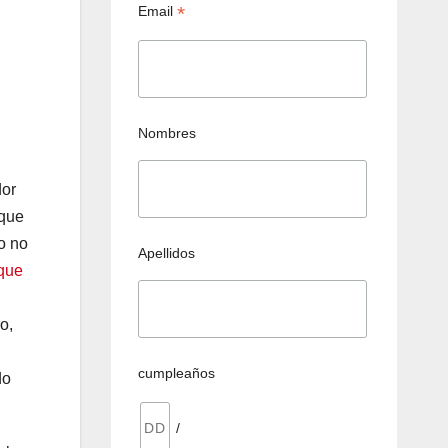
*
Email
Nombres
dor
 que
o no
Apellidos
 que
o,
cumpleaños
do
/