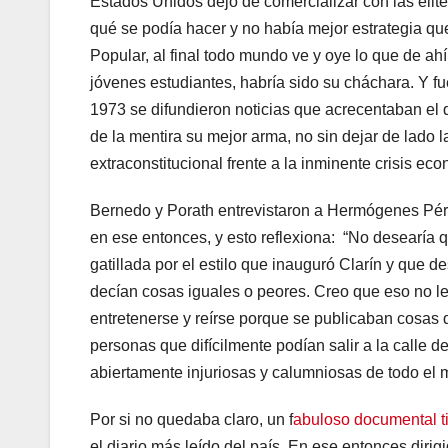
Estados Unidos dejó de comercializar con las élite
qué se podía hacer y no había mejor estrategia q
Popular, al final todo mundo ve y oye lo que de ah
jóvenes estudiantes, habría sido su cháchara. Y f
1973 se difundieron noticias que acrecentaban el d
de la mentira su mejor arma, no sin dejar de lado la
extraconstitucional frente a la inminente crisis ec
Bernedo y Porath entrevistaron a Hermógenes Pérez
en ese entonces, y esto reflexiona: “No desearía 
gatillada por el estilo que inauguró Clarín y que d
decían cosas iguales o peores. Creo que eso no le
entretenerse y reírse porque se publicaban cosas d
personas que difícilmente podían salir a la calle 
abiertamente injuriosas y calumniosas de todo el
Por si no quedaba claro, un f
abuloso documental t
el diario más leído del país. En ese entonces dir