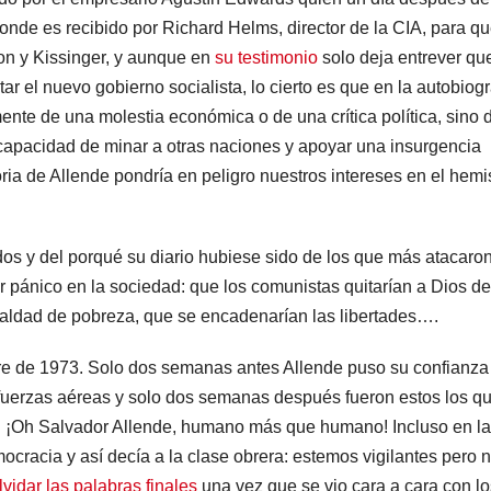
nde es recibido por Richard Helms, director de la CIA, para q
on y Kissinger, y aunque en
su testimonio
solo deja entrever qu
r el nuevo gobierno socialista, lo cierto es que en la autobiogr
ente de una molestia económica o de una crítica política, sino 
a capacidad de minar a otras naciones y apoyar una insurgencia
ia de Allende pondría en peligro nuestros intereses en el hemi
os y del porqué su diario hubiese sido de los que más atacaron
r pánico en la sociedad: que los comunistas quitarían a Dios d
ualdad de pobreza, que se encadenarían las libertades….
bre de 1973. Solo dos semanas antes Allende puso su confianza
fuerzas aéreas y solo dos semanas después fueron estos los q
a. ¡Oh Salvador Allende, humano más que humano! Incluso en la
cracia y así decía a la clase obrera: estemos vigilantes pero 
vidar las palabras finales
una vez que se vio cara a cara con lo