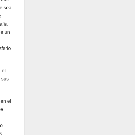
ue sea
e
afía
de un
sferio
 el
e sus
 en el
ue
no
s