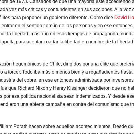
iembre de 1973. Cansados de que una mayoría esté accediendo a
n cada vez más críticas y contundentes en sus acciones. A la voz 
 élites para proponer un gobierno diferente. Como dice
David Ha
 entrar en el sentido común de las personas y en ese entonces,
r la libertad, más aún en esos tiempos de propaganda mundia
tapulta para aceptar coartar la libertad en nombre de la libertad
ión hegemónicos de Chile, dirigidos por una élite que prefer
azo a torcer. Todo iba más o menos bien y a regañadientes hasta
ndustria del cobre, en ese entonces administrada por inversores
 fue que Richard Nixon y Henry Kissinger decidieron que no ha
os por esa política nacionalista sean indemnizados. Y desde es
rendieron una abierta campaña en contra del comunismo que tr
William Porath hacen sobre aquellos acontecimientos. Desde qu