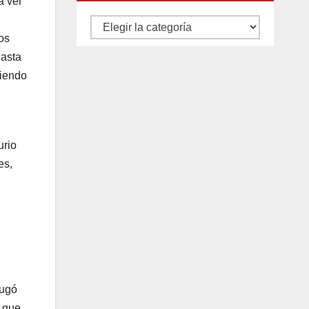
a ver
Autores
os
y
hasta
categorías
ciendo
urio
es,
jugó
e que