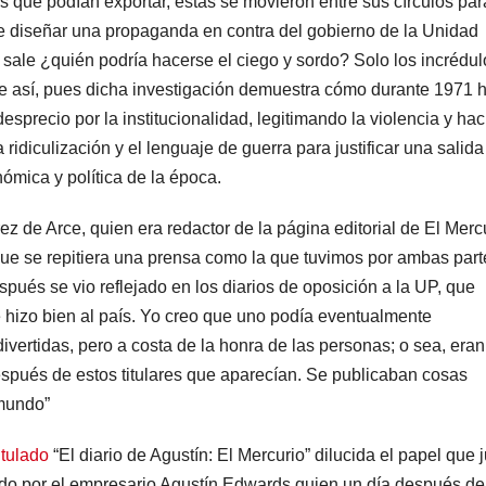
s que podían exportar, estas se movieron entre sus círculos par
ue diseñar una propaganda en contra del gobierno de la Unidad
í sale ¿quién podría hacerse el ciego y sordo? Solo los incrédul
ue así, pues dicha investigación demuestra cómo durante 1971 
esprecio por la institucionalidad, legitimando la violencia y ha
 ridiculización y el lenguaje de guerra para justificar una salida
onómica y política de la época.
 de Arce, quien era redactor de la página editorial de El Merc
que se repitiera una prensa como la que tuvimos por ambas part
espués se vio reflejado en los diarios de oposición a la UP, que
 hizo bien al país. Yo creo que uno podía eventualmente
ivertidas, pero a costa de la honra de las personas; o sea, eran
después de estos titulares que aparecían. Se publicaban cosas
 mundo”
itulado
“El diario de Agustín: El Mercurio” dilucida el papel que 
igido por el empresario Agustín Edwards quien un día después d