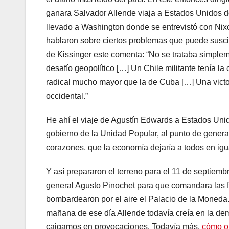
ganara Salvador Allende viaja a Estados Unidos do
llevado a Washington donde se entrevistó con Nix
hablaron sobre ciertos problemas que puede suscita
de Kissinger este comenta: “No se trataba simplem
desafío geopolítico […] Un Chile militante tenía l
radical mucho mayor que la de Cuba […] Una victor
occidental.”
He ahí el viaje de Agustín Edwards a Estados Unid
gobierno de la Unidad Popular, al punto de genera
corazones, que la economía dejaría a todos en ig
Y así prepararon el terreno para el 11 de septiem
general Agusto Pinochet para que comandara las 
bombardearon por el aire el Palacio de la Moned
mañana de ese día Allende todavía creía en la demo
caigamos en provocaciones. Todavía más,
cómo ol