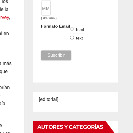
 los
de la
rvey
,
( dd / mm )
Formato Email
html
l en
text
ía más
 que
brían
e
[editorial]
aía
e
AUTORES Y CATEGORÍAS