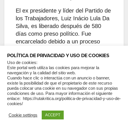
El ex presidente y líder del Partido de
los Trabajadores, Luiz Inácio Lula Da
Silva, es liberado después de 580
días como preso político. Fue
encarcelado debido a un proceso
judicial injusto que estuvo plagado de
POLÍTICA DE PRIVACIDAD Y USO DE COOKIES
irregularidades y logró alejarlo de las
Uso de cookies:
elecciones presidenciales de 2018.
Este portal web utiliza las cookies para mejorar la
navegación y la calidad del sitio web.
Bolivia: Estados Unidos fomenta
Cuando hace clic o interactúa con un anuncio o banner,
existe la posibilidad de que el propietario de este recurso
un golpe de estado contra Morales
pueda colocar una cookie en su navegador con sus propias
condiciones de uso. Para mayor información el siguiente
El 10 de noviembre, el presidente Evo
enlace: https://rutakritica.org/politica-de-privacidad-y-uso-de-
cookies/
Morales se ve obligado a renunciar
debido a un golpe de Estado
Cookie settings
ACCEPT
ejecutado por el ejército, la policía y