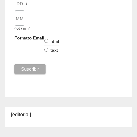
/
( dd / mm )
Formato Email
html
text
[editorial]