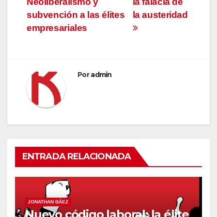
Neoliberalismo y
la falacia de
de
subvención a las élites
la austeridad
entradas
empresariales
Por
admin
ENTRADA RELACIONADA
JONATHAN BÁEZ
Nuevo código laboral: la élite