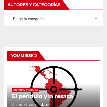
AUTORES Y CATEGORÍAS
Autores
y
categorías
YOU MISSED
ABRAHAM VERDUGA
El péndulo y la resaca
JUN 22, 2026
RK