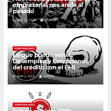
empresarial nos ancla al
pasado
MAY 12, 2019
ADMIN
JONATHAN BÁEZ
Lo que puede venir:
Desempleo y Condiciones
del crédito con el FMI
MAR 4, 2019
ADMIN
JONATHAN BÁEZ