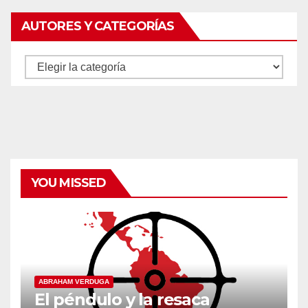
AUTORES Y CATEGORÍAS
Autores
y
categorías
YOU MISSED
ABRAHAM VERDUGA
El péndulo y la resaca