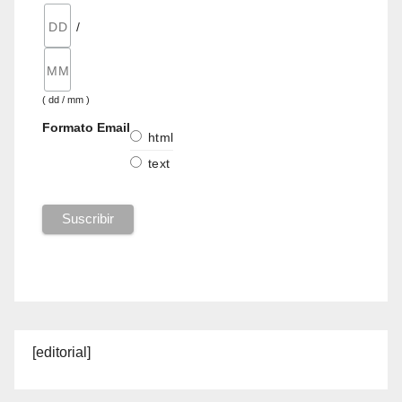
/
( dd / mm )
Formato Email
html
text
[editorial]