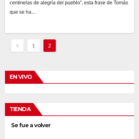
centinelas de alegría del pueblo”, esta frase de Tomás
que se ha…
Navegación
1
2
de
entradas
EN VIVO
TIENDA
Se fue a volver