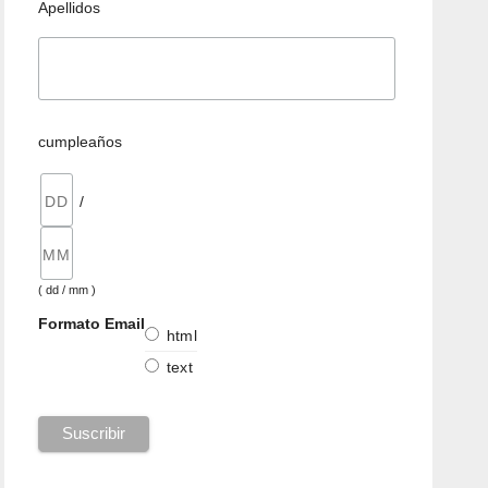
Apellidos
cumpleaños
/
( dd / mm )
Formato Email
html
text