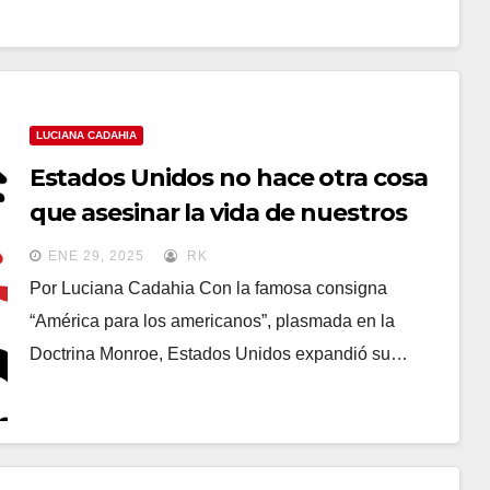
LUCIANA CADAHIA
Estados Unidos no hace otra cosa
que asesinar la vida de nuestros
pueblos. La nazifascinación
ENE 29, 2025
RK
nortamericana
Por Luciana Cadahia Con la famosa consigna
“América para los americanos”, plasmada en la
Doctrina Monroe, Estados Unidos expandió su…