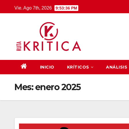
Saltar
Vie. Ago 7th, 2026
9:53:37 PM
al
contenido
INICIO
KRÍTICOS
ANÁLISIS
Mes:
enero 2025