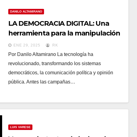
DANILO ALTAMIRANO
LA DEMOCRACIA DIGITAL: Una
herramienta para la manipulación
ideológica
ENE 29, 2025
RK
Por Danilo Altamirano La tecnología ha
revolucionado, transformando los sistemas
democráticos, la comunicación política y opinión
pública. Antes las campañas…
LUIS VARESE