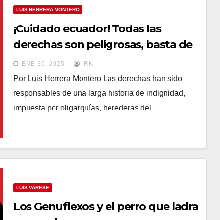
LUIS HERRERA MONTERO
¡Cuidado ecuador! Todas las
derechas son peligrosas, basta de
pendejismo
ENE 30, 2025
RK
Por Luis Herrera Montero Las derechas han sido
responsables de una larga historia de indignidad,
impuesta por oligarquías, herederas del…
LUIS VARESE
Los Genuflexos y el perro que ladra