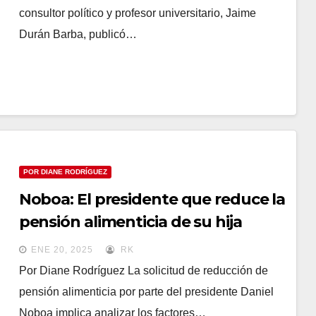
consultor político y profesor universitario, Jaime
Durán Barba, publicó…
POR DIANE RODRÍGUEZ
Noboa: El presidente que reduce la
pensión alimenticia de su hija
mientras persigue a las mujeres
ENE 20, 2025
RK
Por Diane Rodríguez La solicitud de reducción de
pensión alimenticia por parte del presidente Daniel
Noboa implica analizar los factores…