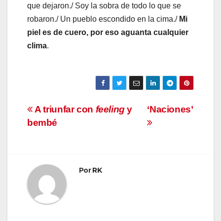
que dejaron./ Soy la sobra de todo lo que se
robaron./ Un pueblo escondido en la cima./
Mi
piel es de cuero, por eso aguanta cualquier
clima
.
Navegación
A triunfar con
feeling
y
‘Naciones’
bembé
de
entradas
Por
RK