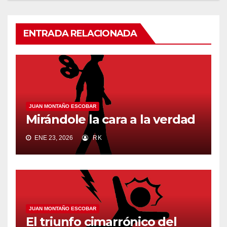
ENTRADA RELACIONADA
JUAN MONTAÑO ESCOBAR
Mirándole la cara a la verdad
ENE 23, 2026
RK
JUAN MONTAÑO ESCOBAR
El triunfo cimarrónico del