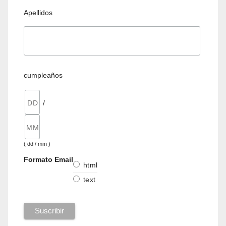
Apellidos
cumpleaños
/
( dd / mm )
Formato Email
html
text