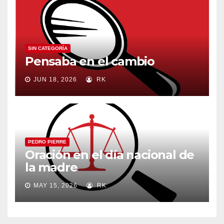
SIN CATEGORÍA
Pensaba en el cambio
JUN 18, 2026
RK
PEDRO PIERRE
Oración en el día nacional de
la madre
MAY 15, 2026
RK