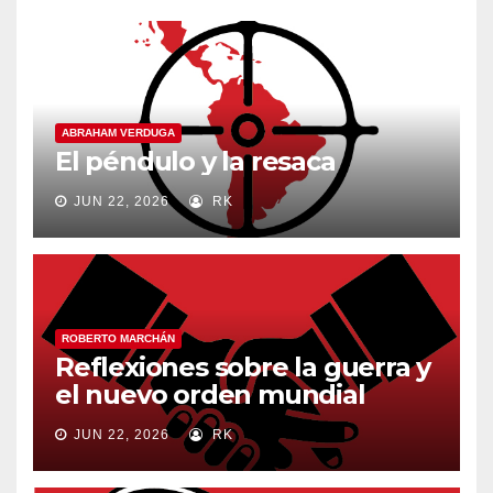
ABRAHAM VERDUGA
El péndulo y la resaca
JUN 22, 2026
RK
ROBERTO MARCHÁN
Reflexiones sobre la guerra y
el nuevo orden mundial
JUN 22, 2026
RK