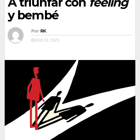
A triunfar con
feeling
y bembé
Por
RK
AGO 22, 2023