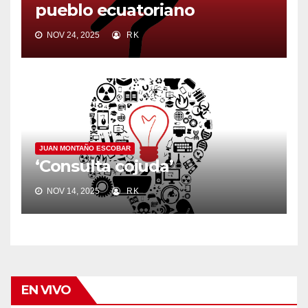
pueblo ecuatoriano
NOV 24, 2025
RK
JUAN MONTAÑO ESCOBAR
‘Consulta cojuda’
NOV 14, 2025
RK
EN VIVO