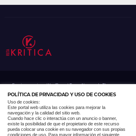
Funciona gracias a WordPress
|
Tema: Newsup de
Themeansar
POLÍTICA DE PRIVACIDAD Y USO DE COOKIES
Uso de cookies:
Mantenido por: Proyelink
Este portal web utiliza las cookies para mejorar la
navegación y la calidad del sitio web.
Cuando hace clic o interactúa con un anuncio o banner,
Home
Análisis
Carrito RK
Contactos
Documental
Gracias !
existe la posibilidad de que el propietario de este recurso
pueda colocar una cookie en su navegador con sus propias
condiciones de uso. Para mayor información el siguiente
Multimedia
Página de ejemplo
Pagina Principal
Pago