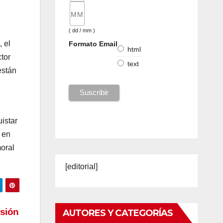
( dd / mm )
 el
Formato Email
html
ctor
text
están
istar
 en
oral
[editorial]
nsión
AUTORES Y CATEGORÍAS