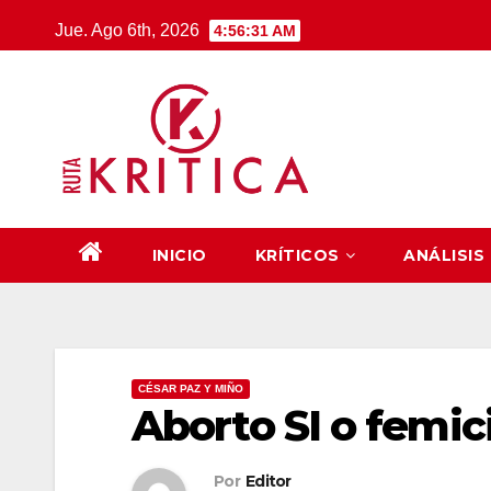
Saltar
Jue. Ago 6th, 2026
4:56:31 AM
al
contenido
INICIO
KRÍTICOS
ANÁLISIS
CÉSAR PAZ Y MIÑO
Aborto SI o femic
Por
Editor