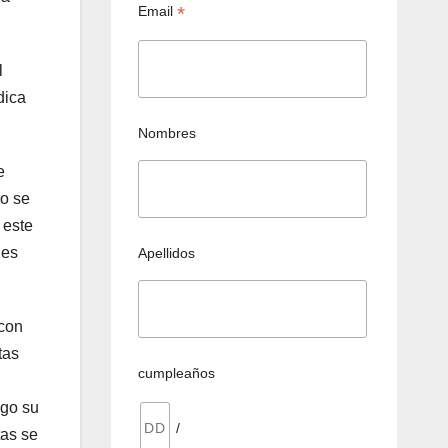
*
Email
l
dica
Nombres
e
do se
 este
 es
Apellidos
 con
tas
cumpleaños
sgo su
/
tas se