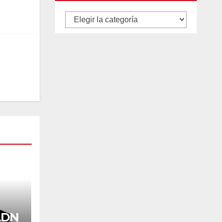
Autores
y
categorías
ADN