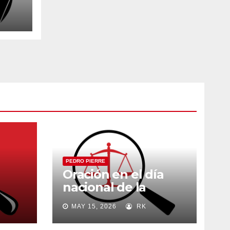
PEDRO PIERRE
Oración en el día
nacional de la
madre
MAY 15, 2026
RK