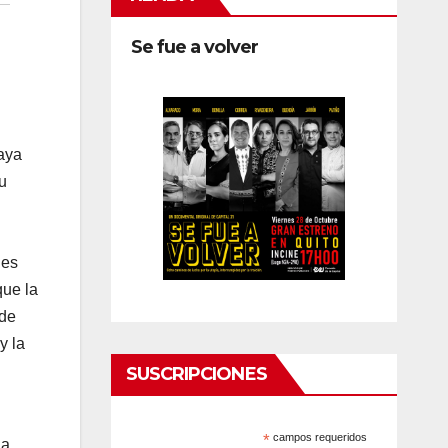
Se fue a volver
haya
u
nes
que la
 de
y la
SUSCRIPCIONES
*
campos requeridos
la