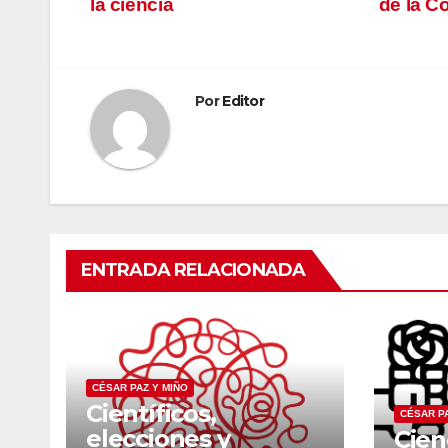
la ciencia
de la 
de
entradas
Por
Editor
ENTRADA RELACIONADA
CÉSAR PAZ Y MIÑO
Científicos,
CÉSAR PA
elecciones y
Cien