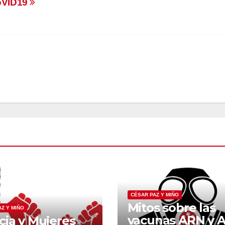
CoVID19
CÉSAR PAZ Y MIÑO
Mitos sobre las
Z Y MIÑO
vacunas ARN y 
cia y Mujeres