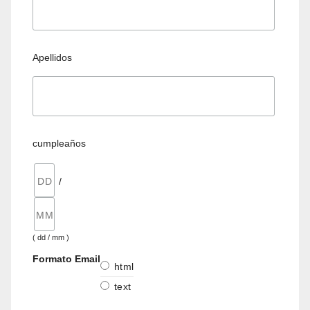
Apellidos
cumpleaños
/
( dd / mm )
Formato Email
html
text