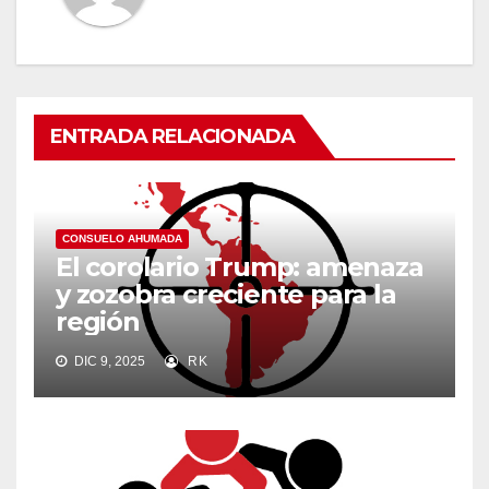
ENTRADA RELACIONADA
CONSUELO AHUMADA
El corolario Trump: amenaza
y zozobra creciente para la
región
DIC 9, 2025
RK