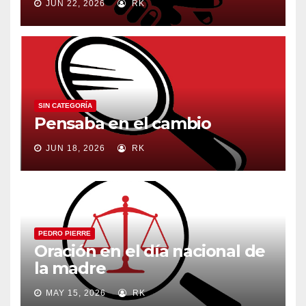
JUN 22, 2026
RK
SIN CATEGORÍA
Pensaba en el cambio
JUN 18, 2026
RK
PEDRO PIERRE
Oración en el día nacional de
la madre
MAY 15, 2026
RK