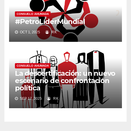
CONSUELO AHUMADA
#PetroLíderMundial
OCT 1, 2025
RK
CONSUELO AHUMADA
La descertificación: un nuevo
escenario de confrontación
política
SEP 17, 2025
RK