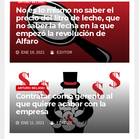
ARTURO BELANO
No es lo mismo no saber el
precio del litro de leche, que
no saber la fecha en la que
empezó la revolución de
Alfaro
ENE 19, 2021
EDITOR
ARTURO BELANO
Contratar como gerente al
que quiere acabar con la
empresa
ENE 11, 2021
EDITOR