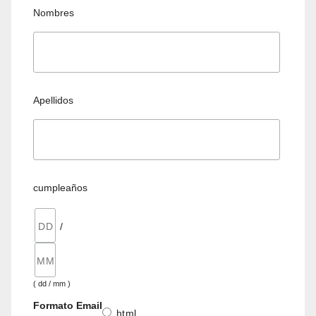
Nombres
Apellidos
cumpleaños
/
( dd / mm )
Formato Email
html