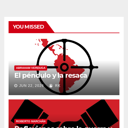
YOU MISSED
ABRAHAM VERDUGA
El péndulo y la resaca
JUN 22, 2026
RK
ROBERTO MARCHÁN