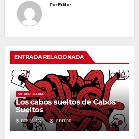
Por
Editor
ENTRADA RELACIONADA
ARTURO BELANO
Los cabos sueltos de Cabos
Sueltos
FEB 23, 2021
EDITOR