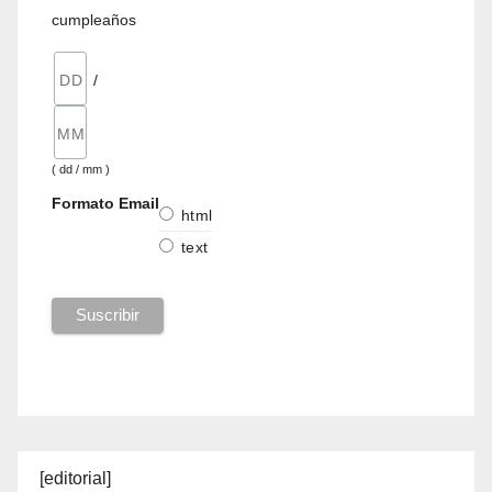
cumpleaños
/
( dd / mm )
Formato Email
html
text
[editorial]