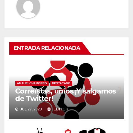
ENTRADA RELACIONADA
AMAURI CHAMORRO
DESTACADO
Correístas, uníos ¡Y salgamos
de Twitter!
JUL 27, 2020
EDITOR