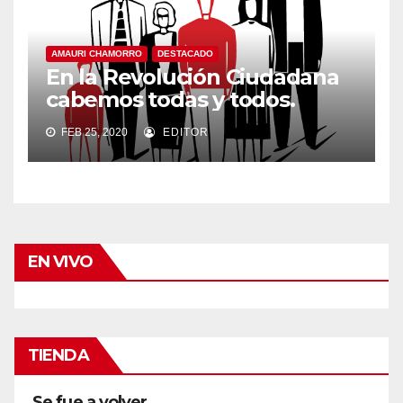
AMAURI CHAMORRO
DESTACADO
En la Revolución Ciudadana
cabemos todas y todos.
FEB 25, 2020
EDITOR
EN VIVO
TIENDA
Se fue a volver