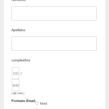
Apellidos
cumpleaños
/
( dd / mm )
Formato Email
html