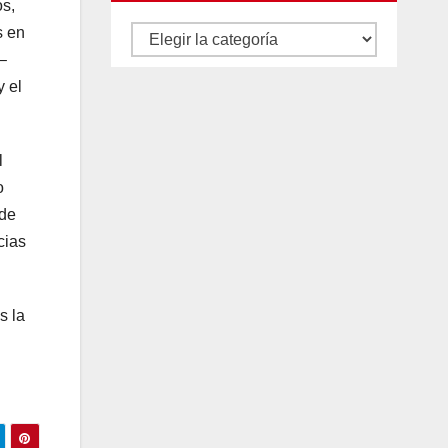
os,
s en
Autores
–
y
 el
categorías
l
o
 de
cias
s la