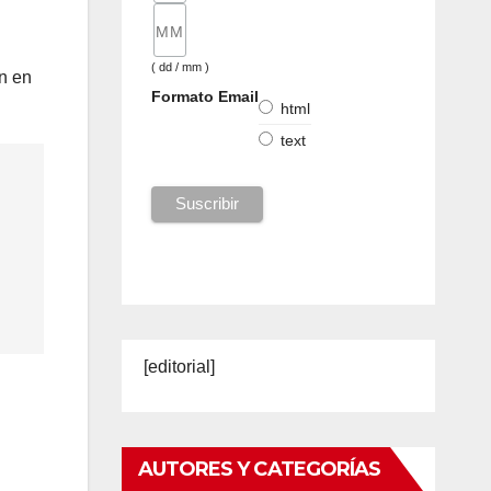
l
( dd / mm )
n en
Formato Email
html
text
[editorial]
AUTORES Y CATEGORÍAS