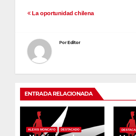
Navegación
La oportunidad chilena
de
entradas
Por
Editor
ENTRADA RELACIONADA
ALEXIS MONCAYO
DESTACADO
DESTAC