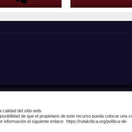
Home
Análisi
 calidad del sitio web.
Página de ejemplo
Pagina Prin
posibilidad de que el propietario de este recurso pueda colocar una c
formación el siguiente enlace: https://rutakritica.org/politica-de-