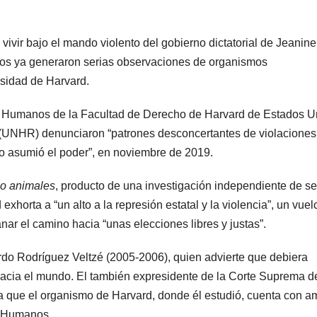
vir bajo el mando violento del gobierno dictatorial de Jeanine
os ya generaron serias observaciones de organismos
rsidad de Harvard.
s Humanos de la Facultad de Derecho de Harvard de Estados U
 (UNHR) denunciaron “patrones desconcertantes de violaciones
 asumió el poder”, en noviembre de 2019.
o animales
, producto de una investigación independiente de se
xhorta a “un alto a la represión estatal y la violencia”, un vuel
lanar el camino hacia “unas elecciones libres y justas”.
rdo Rodríguez Veltzé (2005-2006), quien advierte que debiera
acia el mundo. El también expresidente de la Corte Suprema d
a que el organismo de Harvard, donde él estudió, cuenta con a
os Humanos.