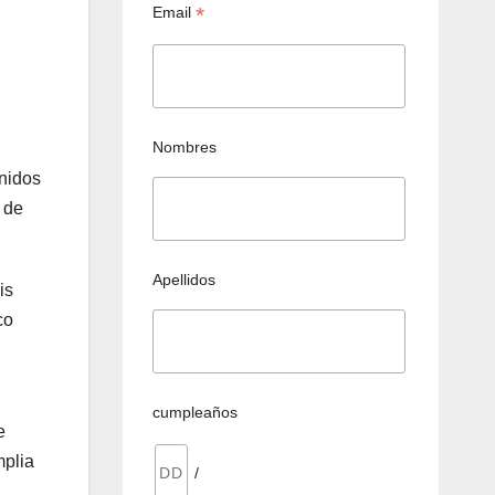
*
Email
Nombres
nidos
 de
Apellidos
is
co
cumpleaños
e
mplia
/