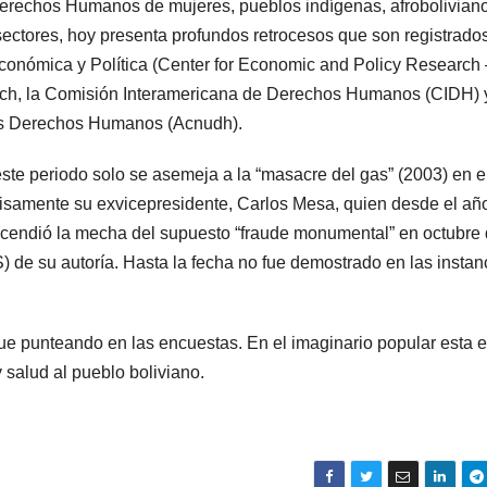
 Derechos Humanos de mujeres, pueblos indígenas, afrobolivian
ectores, hoy presenta profundos retrocesos que son registrado
conómica y Política (Center for Economic and Policy Research 
ch, la Comisión Interamericana de Derechos Humanos (CIDH) y
os Derechos Humanos (Acnudh).
 este periodo solo se asemeja a la “masacre del gas” (2003) en e
samente su exvicepresidente, Carlos Mesa, quien desde el añ
ncendió la mecha del supuesto “fraude monumental” en octubre
de su autoría. Hasta la fecha no fue demostrado en las instan
e punteando en las encuestas. En el imaginario popular esta e
y salud al pueblo boliviano.