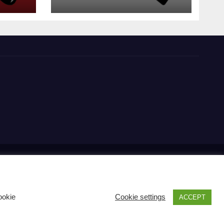
s
Carrito RK
Contactos
Documental
Gracias !
Multimedia
cipal
Pago
POLÍTICA DE PRIVACIDAD Y USO DE COOKIES
ookie
Cookie settings
ACCEPT
Política Editorial
Tienda RK