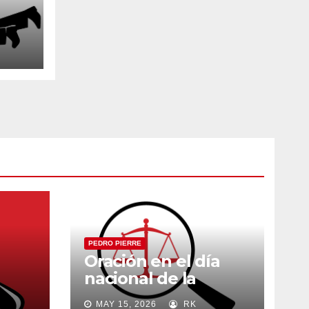
PEDRO PIERRE
Oración en el día
nacional de la
madre
MAY 15, 2026
RK