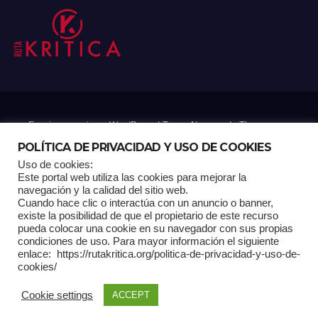
Funciona gracias a WordPress
|
Tema: Newsup de
Themeansar
POLÍTICA DE PRIVACIDAD Y USO DE COOKIES
Uso de cookies:
Mantenido por: Proyelink
Este portal web utiliza las cookies para mejorar la
navegación y la calidad del sitio web.
Cuando hace clic o interactúa con un anuncio o banner,
Home
Análisis
Carrito RK
Contactos
Documental
Gracias !
existe la posibilidad de que el propietario de este recurso
pueda colocar una cookie en su navegador con sus propias
condiciones de uso. Para mayor información el siguiente
Multimedia
Página de ejemplo
Pagina Principal
Pago
enlace: https://rutakritica.org/politica-de-privacidad-y-uso-de-
cookies/
POLÍTICA DE PRIVACIDAD Y USO DE COOKIES
Cookie settings
ACCEPT
Política Editorial
Tienda RK