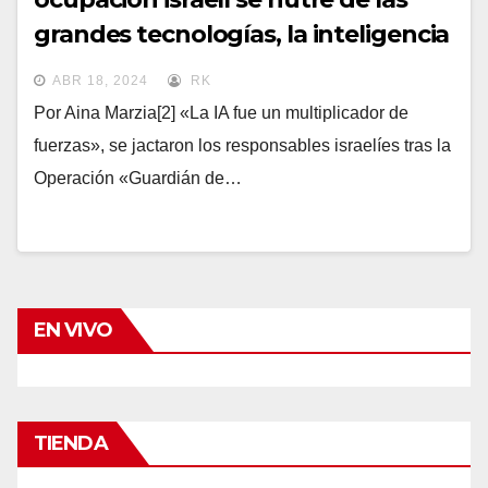
grandes tecnologías, la inteligencia
artificial y los programas espía
[1]
ABR 18, 2024
RK
Por Aina Marzia[2] «La IA fue un multiplicador de
fuerzas», se jactaron los responsables israelíes tras la
Operación «Guardián de…
EN VIVO
TIENDA