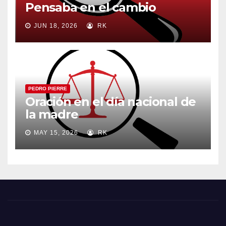
Pensaba en el cambio
JUN 18, 2026
RK
PEDRO PIERRE
Oración en el día nacional de
la madre
MAY 15, 2026
RK