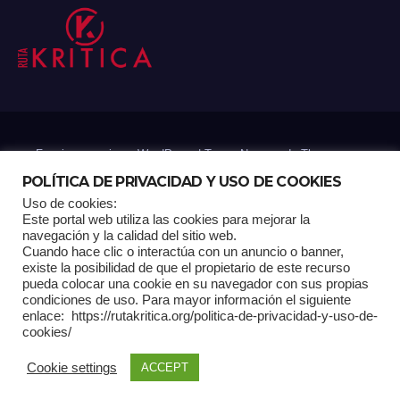
Funciona gracias a WordPress
|
Tema: Newsup de
Themeansar
POLÍTICA DE PRIVACIDAD Y USO DE COOKIES
Uso de cookies:
Mantenido por: Proyelink
Este portal web utiliza las cookies para mejorar la
navegación y la calidad del sitio web.
Cuando hace clic o interactúa con un anuncio o banner,
Home
Análisis
Carrito RK
Contactos
Documental
Gracias !
existe la posibilidad de que el propietario de este recurso
pueda colocar una cookie en su navegador con sus propias
condiciones de uso. Para mayor información el siguiente
Multimedia
Página de ejemplo
Pagina Principal
Pago
enlace: https://rutakritica.org/politica-de-privacidad-y-uso-de-
cookies/
POLÍTICA DE PRIVACIDAD Y USO DE COOKIES
Cookie settings
ACCEPT
Política Editorial
Tienda RK