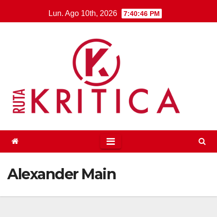
Saltar
Lun. Ago 10th, 2026
7:40:46 PM
al
contenido
Alexander Main