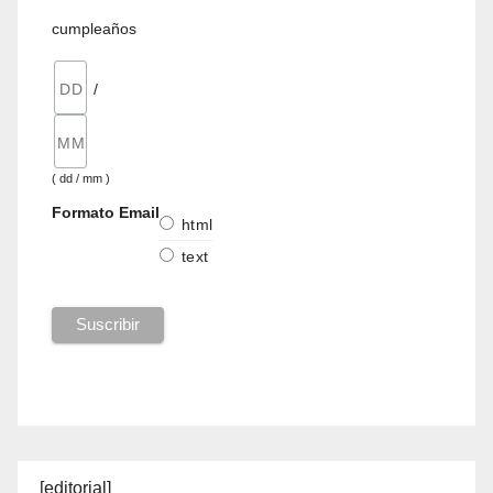
cumpleaños
/
( dd / mm )
Formato Email
html
text
[editorial]