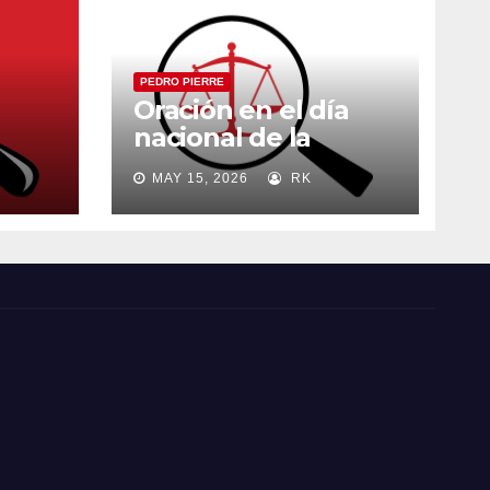
PEDRO PIERRE
Oración en el día
nacional de la
madre
MAY 15, 2026
RK