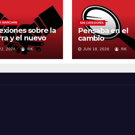
O MARCHÁN
SIN CATEGORÍA
exiones sobre la
Pensaba en el
ra y el nuevo
cambio
en mundial
22, 2026
RK
JUN 18, 2026
RK