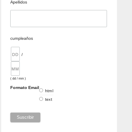
Apellidos
cumpleaños
/
( dd / mm )
Formato Email
html
text