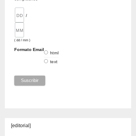
/
( dd / mm )
Formato Email
html
text
[editorial]