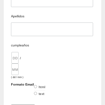
Apellidos
cumpleaños
/
( dd / mm )
Formato Email
html
text