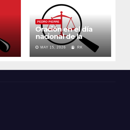
PEDRO PIERRE
Oración en el día
nacional de la
madre
MAY 15, 2026
RK