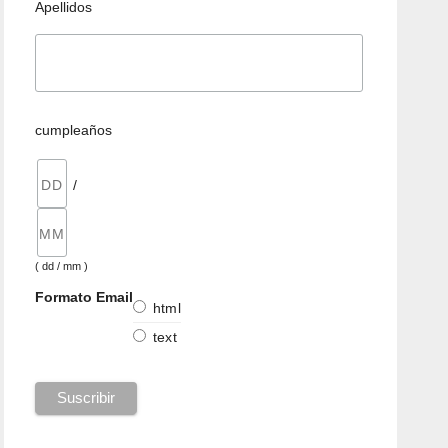
Apellidos
cumpleaños
/
( dd / mm )
Formato Email
html
text