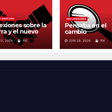
O MARCHÁN
SIN CATEGORÍA
exiones sobre la
Pensaba en el
ra y el nuevo
cambio
en mundial
22, 2026
RK
JUN 18, 2026
RK