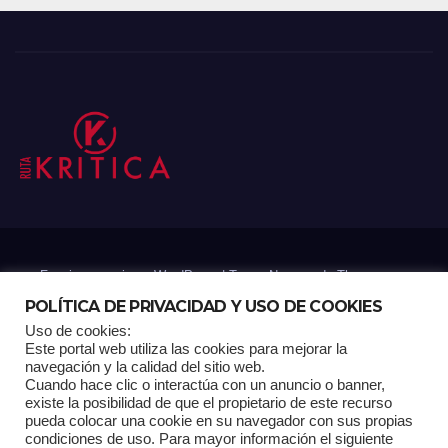
Funciona gracias a WordPress
|
Tema: Newsup de
Themeansar
POLÍTICA DE PRIVACIDAD Y USO DE COOKIES
Uso de cookies:
Mantenido por: Proyelink
Este portal web utiliza las cookies para mejorar la
navegación y la calidad del sitio web.
Cuando hace clic o interactúa con un anuncio o banner,
Home
Análisis
Carrito RK
Contactos
Documental
Gracias !
existe la posibilidad de que el propietario de este recurso
pueda colocar una cookie en su navegador con sus propias
condiciones de uso. Para mayor información el siguiente
Multimedia
Página de ejemplo
Pagina Principal
Pago