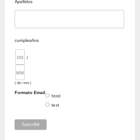
Apellidos
cumpleaños
/
( dd / mm )
Formato Email
html
text