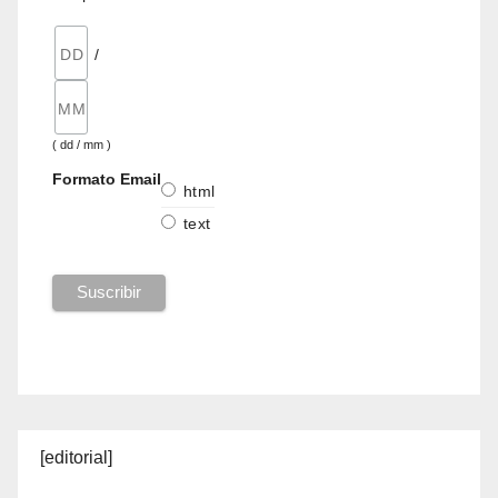
/
( dd / mm )
Formato Email
html
text
[editorial]