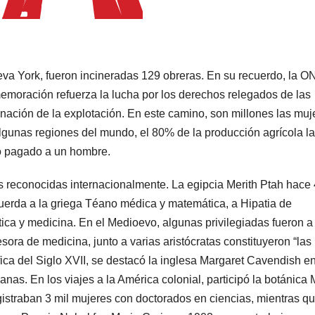
eva York, fueron incineradas 129 obreras. En su recuerdo, la 
memoración refuerza la lucha por los derechos relegados de las
inación de la explotación. En este camino, son millones las muj
lgunas regiones del mundo, el 80% de la producción agrícola la
io pagado a un hombre.
s reconocidas internacionalmente. La egipcia Merith Ptah hace 
cuerda a la griega Téano médica y matemática, a Hipatia de
ica y medicina. En el Medioevo, algunas privilegiadas fueron a
esora de medicina, junto a varias aristócratas constituyeron “las
ífica del Siglo XVII, se destacó la inglesa Margaret Cavendish e
anas. En los viajes a la América colonial, participó la botánica 
istraban 3 mil mujeres con doctorados en ciencias, mientras q