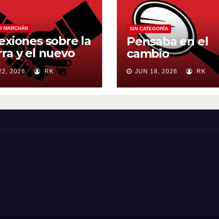
O MARCHÁN
SIN CATEGORÍA
exiones sobre la
Pensaba en el
ra y el nuevo
cambio
en mundial
22, 2026
RK
JUN 18, 2026
RK