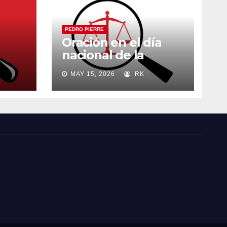
PEDRO PIERRE
Oración en el día
nacional de la
madre
MAY 15, 2026
RK