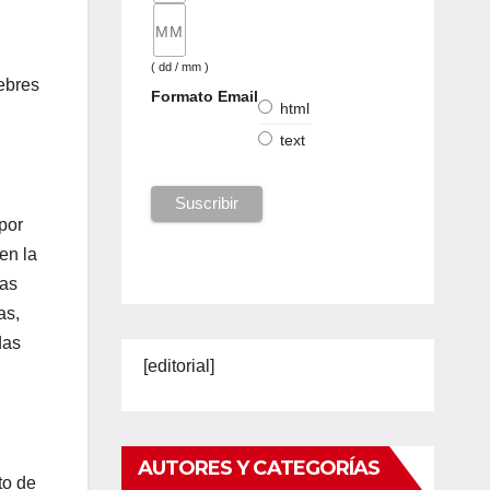
( dd / mm )
ebres
Formato Email
html
text
por
en la
las
as,
das
[editorial]
AUTORES Y CATEGORÍAS
to de