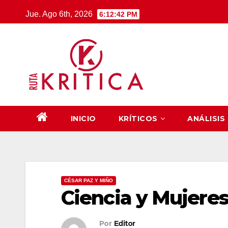
Saltar
Jue. Ago 6th, 2026
6:12:43 PM
al
contenido
INICIO
KRÍTICOS
ANÁLISIS
CÉSAR PAZ Y MIÑO
Ciencia y Mujere
Por
Editor