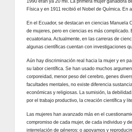
1990 eran ya 20 mil. La primera mujer ganadora d
Física y en 1911 recibió el Nobel de Química. En 
En el Ecuador, se destacan en ciencias Manuela 
de mujeres, pero en ciencias es más complicado. 
ecuatoriana. Actualmente, en las carreras de cien
algunas científicas cuentan con investigaciones q
Aún hay discriminación real hacia la mujer y en 
su labor científica. Se han usado muchos argumento
corporeidad, menor peso del cerebro, genes diversos
facultades mentales, no existe diferencia sustancia
económicas y religiosas. La sumisión, la debilidad, 
por el trabajo productivo, la creación científica y li
Las mujeres han avanzado más en el cuestionamien
compromiso de cada mujer, de cada individuo y de
interrelación de géneros: o apoyamos y reproducim