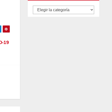
Autores
y
categorías
D-19