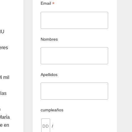
*
Email
ONU
Nombres
eres
Apellidos
4 mil
 las
n
cumpleaños
María
ue en
/