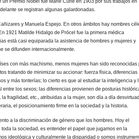
e un Premio Nobel fue Marie Curie en 1903 por sus trabajos en
adelante se registran algunas galardonadas.
Cañizares y Manuela Espejo. En otros ámbitos hay nombres cél
En 1921 Matilde Hidalgo de Prócel fue la primera médica
cias está casi equiparada la asistencia de hombres y mujeres y
ue se difunden internacionalmente.
países con más machismo, menos mujeres han sido reconocidas 
s tratando de minimizar su accionar: fuerza física, diferencias 
 y más tonterías; lo cierto es que al estudiar la inteligencia y 
l entre los sexos; las diferencias provienen de posturas históric
la fragilidad, etc., atribuidas a la mujer, son día a día desvirtua
teraria, el posicionamiento firme en la sociedad y la historia.
to a la discriminación de género que los hombres. Hoy el
 toda la sociedad, es entender el papel que jugamos en la
os ideológica y culturalmente la disparidad o somos instrumen