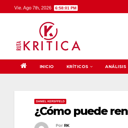
Saltar
Vie. Ago 7th, 2026
6:58:02 PM
al
contenido
INICIO
KRÍTICOS
ANÁLISIS
DANIEL KERSFFELD
¿Cómo puede rena
Por
RK