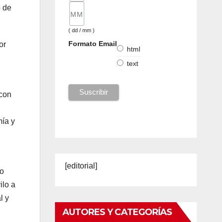
o de
( dd / mm )
Formato Email
or
html
text
 con
mía y
[editorial]
ro
ilo a
l y
AUTORES Y CATEGORÍAS