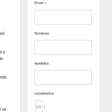
*
Email
Nombres
asi
s y
de
Apellidos
ando
cumpleaños
/
e se