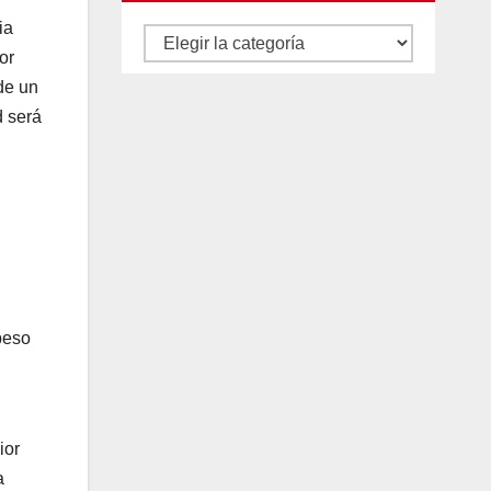
ia
Autores
or
y
de un
categorías
d será
peso
ior
a