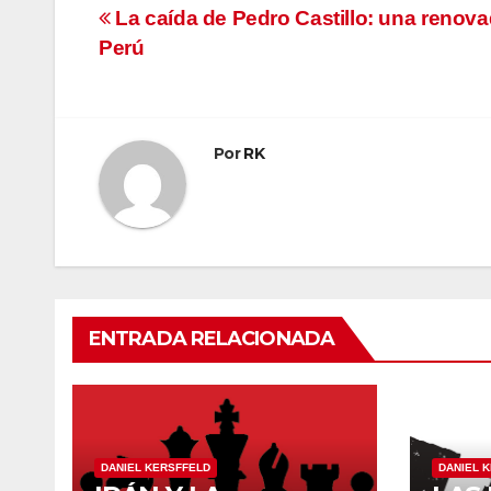
Navegación
La caída de Pedro Castillo: una renova
Perú
de
entradas
Por
RK
ENTRADA RELACIONADA
DANIEL KERSFFELD
DANIEL 