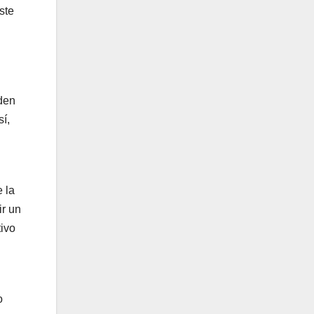
ste
den
í,
 la
ir un
tivo
o