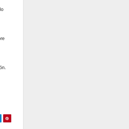
lo
pre
ón.