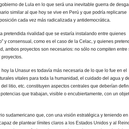
l gobierno de Lula en lo que será una inevitable guerra de desga
rio similar al que hoy se vive en Perú y que podría replicarse
osición cada vez más radicalizada y antidemocrática.
 pretendida rivalidad que se estaría instalando entre quienes
” y consensual, como es el caso de la Celac, y quienes preten
ad, ambos proyectos son necesarios: no sólo no compiten entre s
 proyectos.
 hoy la Unasur es todavía más necesaria de lo que lo fue en el
rales vitales para toda la humanidad, el cuidado del agua y de
 del litio, etc. constituyen aspectos centrales que deberían defin
s potencias que trabajan, visible o encubiertamente, con un obje
ario sudamericano que, con una visión estratégica y teniendo en
capaz de plantear límites claros a los Estados Unidos y al Rein