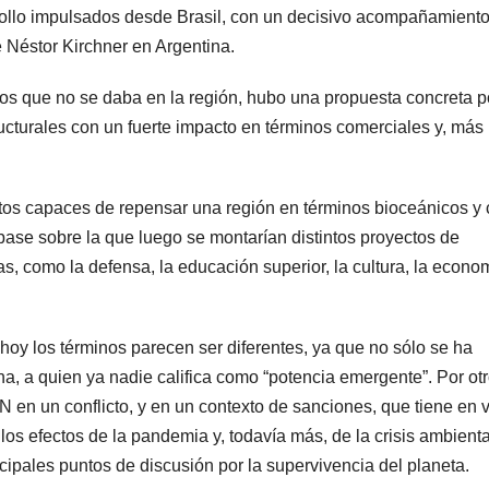
rrollo impulsados desde Brasil, con un decisivo acompañamient
Néstor Kirchner en Argentina.
s que no se daba en la región, hubo una propuesta concreta p
tructurales con un fuerte impacto en términos comerciales y, más
ertos capaces de repensar una región en términos bioceánicos y
 base sobre la que luego se montarían distintos proyectos de
eas, como la defensa, la educación superior, la cultura, la econo
hoy los términos parecen ser diferentes, ya que no sólo se ha
na, a quien ya nadie califica como “potencia emergente”. Por ot
 en un conflicto, y en un contexto de sanciones, que tiene en v
os efectos de la pandemia y, todavía más, de la crisis ambienta
ncipales puntos de discusión por la supervivencia del planeta.