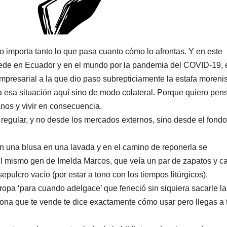
no importa tanto lo que pasa cuanto cómo lo afrontas. Y en este
cede en Ecuador y en el mundo por la pandemia del COVID-19, 
empresarial a la que dio paso subrepticiamente la estafa morenis
 a esa situación aquí sino de modo colateral. Porque quiero pens
os y vivir en consecuencia.
regular, y no desde los mercados externos, sino desde el fond
 una blusa en una lavada y en el camino de reponerla se
l mismo gen de Imelda Marcos, que veía un par de zapatos y c
pulcro vacío (por estar a tono con los tiempos litúrgicos).
, ropa ‘para cuando adelgace’ que feneció sin siquiera sacarle la
rsona que te vende te dice exactamente cómo usar pero llegas a 