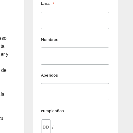
*
Email
eso
Nombres
ta.
ar y
o de
Apellidos
aía
cumpleaños
tu
/