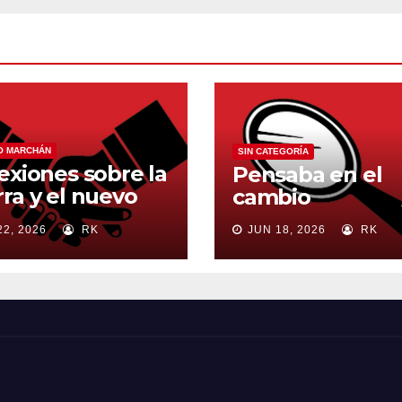
O MARCHÁN
SIN CATEGORÍA
exiones sobre la
Pensaba en el
ra y el nuevo
cambio
en mundial
22, 2026
RK
JUN 18, 2026
RK