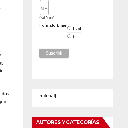
n
l
( dd / mm )
Formato Email
html
text
y
 a
de
ados,
[editorial]
uirir
AUTORES Y CATEGORÍAS