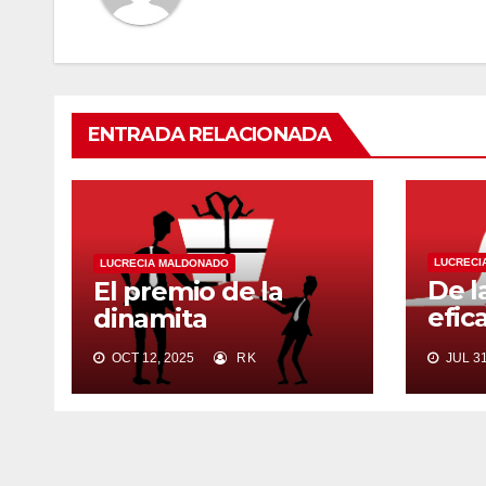
ENTRADA RELACIONADA
LUCRECI
LUCRECIA MALDONADO
De l
El premio de la
efic
dinamita
satá
OCT 12, 2025
RK
JUL 31