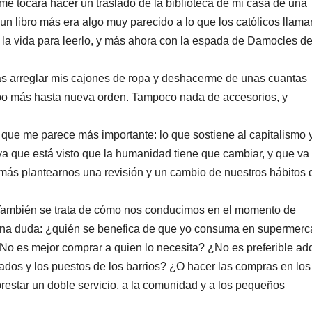
e tocara hacer un traslado de la biblioteca de mi casa de una
un libro más era algo muy parecido a lo que los católicos llama
a la vida para leerlo, y más ahora con la espada de Damocles de
as arreglar mis cajones de ropa y deshacerme de unas cuantas
apo más hasta nueva orden. Tampoco nada de accesorios, y
 que me parece más importante: lo que sostiene al capitalismo 
a que está visto que la humanidad tiene que cambiar, y que va
emás plantearnos una revisión y un cambio de nuestros hábitos 
 También se trata de cómo nos conducimos en el momento de
una duda: ¿quién se benefica de que yo consuma en supermerc
o es mejor comprar a quien lo necesita? ¿No es preferible adq
ados y los puestos de los barrios? ¿O hacer las compras en los
prestar un doble servicio, a la comunidad y a los pequeños