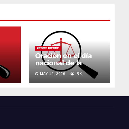
PEDRO PIERRE
Oración en el día
nacional de la
madre
MAY 15, 2026
RK