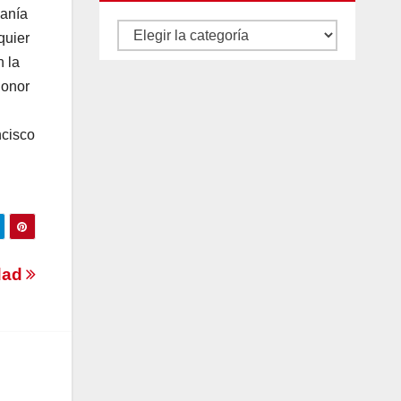
canía
Autores
quier
y
n la
categorías
honor
ncisco
idad