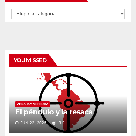
Autores
y
categorías
YOU MISSED
ABRAHAM VERDUGA
El péndulo y la resaca
JUN 22, 2026
RK