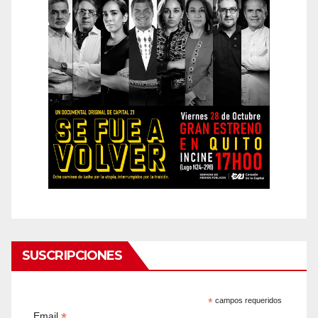
SUSCRIPCIONES
*
campos requeridos
*
Email