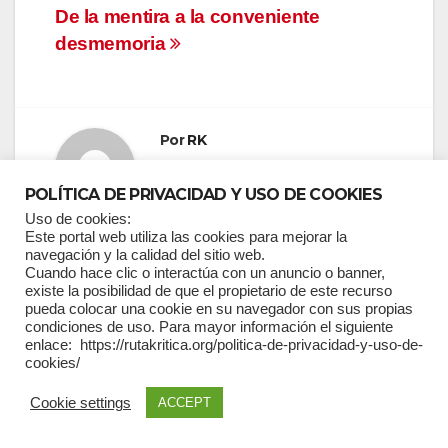
Navegación
De la mentira a la conveniente
desmemoria
de
entradas
Por
RK
POLÍTICA DE PRIVACIDAD Y USO DE COOKIES
Uso de cookies:
Este portal web utiliza las cookies para mejorar la
navegación y la calidad del sitio web.
Cuando hace clic o interactúa con un anuncio o banner,
existe la posibilidad de que el propietario de este recurso
ENTRADA RELACIONADA
pueda colocar una cookie en su navegador con sus propias
condiciones de uso. Para mayor información el siguiente
enlace: https://rutakritica.org/politica-de-privacidad-y-uso-de-
cookies/
Cookie settings
ACCEPT
PABLO SALGADO