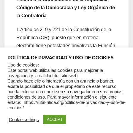
Código de la Democracia y Ley Orgánica de
la Contraloría
1.Artículos 219 y 221 de la Constitución de la
República (CR), puesto que en materia
electoral tiene potestades privativas la Función
Electoral.
POLÍTICA DE PRIVACIDAD Y USO DE COOKIES
Uso de cookies:
2. Artículo 76, numeral 7, respecto del derecho
Este portal web utiliza las cookies para mejorar la
a la defensa, puesto que jamás fueron
navegación y la calidad del sitio web.
Cuando hace clic o interactúa con un anuncio o banner,
notificados los representantes de los
existe la posibilidad de que el propietario de este recurso
Movimientos con los exámenes de auditoría
pueda colocar una cookie en su navegador con sus propias
condiciones de uso. Para mayor información el siguiente
que realizaba Contraloría al CNE, a pesar de
enlace: https://rutakritica.org/politica-de-privacidad-y-uso-de-
que podrían ser afectados, con lo que,
cookies/
adicionalmente, se violentó los artículos 31,
Cookie settings
ACCEPT
numeral 37, de la Ley Orgánica de la
Contraloría General (LOGC); 20 22 del