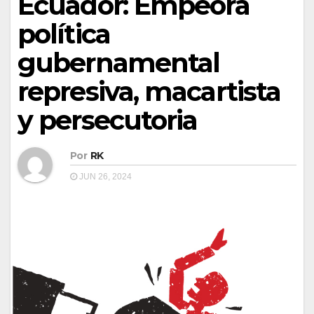
Ecuador: Empeora
política
gubernamental
represiva, macartista
y persecutoria
Por
RK
JUN 26, 2024