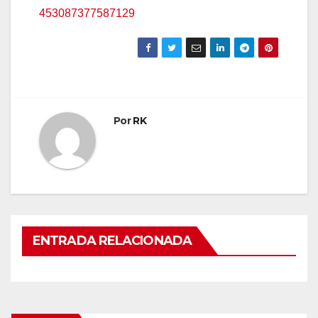
453087377587129
Por
RK
ENTRADA RELACIONADA