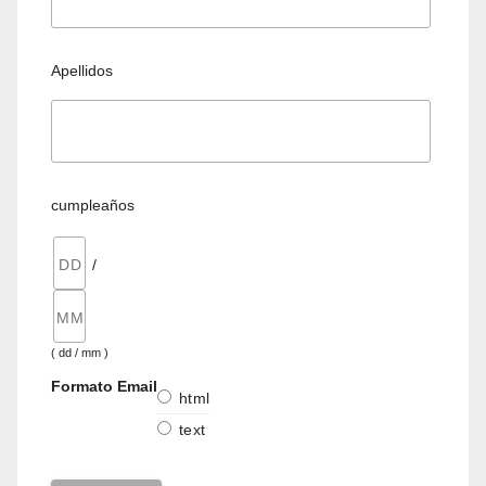
Apellidos
cumpleaños
/
( dd / mm )
Formato Email
html
text