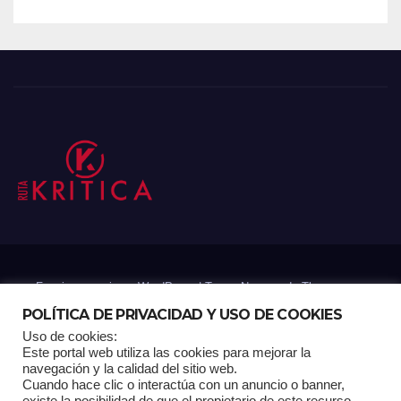
Funciona gracias a WordPress
|
Tema: Newsup de
Themeansar
POLÍTICA DE PRIVACIDAD Y USO DE COOKIES
Uso de cookies:
Mantenido por: Proyelink
Este portal web utiliza las cookies para mejorar la
navegación y la calidad del sitio web.
Cuando hace clic o interactúa con un anuncio o banner,
Home
Análisis
Carrito RK
Contactos
Documental
Gracias !