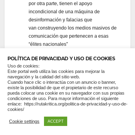
por otra parte, tienen el apoyo
incondicional de una máquina de
desinformación y falacias que
van construyendo los medios masivos de
comunicación que pertenecen a esas
“élites nacionales”
que de nacionalistas no tienen nada.
POLÍTICA DE PRIVACIDAD Y USO DE COOKIES
Uso de cookies:
Este portal web utiliza las cookies para mejorar la
navegación y la calidad del sitio web.
Navegación
El gobierno
El Ecuador
Cuando hace clic o interactúa con un anuncio o banner,
existe la posibilidad de que el propietario de este recurso
“democrático” de Noboa
en tiempos
de
pueda colocar una cookie en su navegador con sus propias
pretende restringir los
de la
condiciones de uso. Para mayor información el siguiente
entradas
enlace: https://rutakritica.org/politica-de-privacidad-y-uso-de-
derechos establecidos en
inseguridad
cookies/
el gobierno “autoritario”
Cookie settings
ACCEPT
de Rafael Correa y abrir
las puertas del infierno